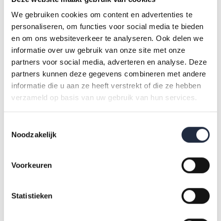
iedere branche vertaald naar overzichtelijke infographics. Zo
We gebruiken cookies om content en advertenties te
wordt in één oogopslag duidelijk hoe de personeelstekorten
personaliseren, om functies voor social media te bieden
en de arbeidsmobiliteit zich ontwikkelen. De infographics
en om ons websiteverkeer te analyseren. Ook delen we
bieden inzicht in waar en wanneer knelpunten ontstaan en
informatie over uw gebruik van onze site met onze
ondersteunen bij het maken van strategische keuzes voor
partners voor social media, adverteren en analyse. Deze
partners kunnen deze gegevens combineren met andere
de komende jaren.
informatie die u aan ze heeft verstrekt of die ze hebben
verzameld op basis van uw gebruik van hun services.
Benieuwd hoe de arbeidsmarkt voor jouw branche eruitziet?
Klik op een van onderstaande infographics.
Toestemmingsselectie
Noodzakelijk
Arbeidsmarktprognose GGZ
Voorkeuren
Statistieken
Arbeidsmarktprognose GHZ