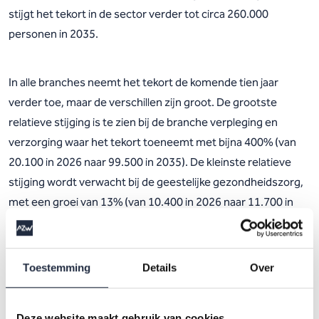
stijgt het tekort in de sector verder tot circa 260.000
personen in 2035.
In alle branches neemt het tekort de komende tien jaar
verder toe, maar de verschillen zijn groot. De grootste
relatieve stijging is te zien bij de branche verpleging en
verzorging waar het tekort toeneemt met bijna 400% (van
20.100 in 2026 naar 99.500 in 2035). De kleinste relatieve
stijging wordt verwacht bij de geestelijke gezondheidszorg,
met een groei van 13% (van 10.400 in 2026 naar 11.700 in
2035).
Voor elke branche een infographic
Toestemming
Details
Over
AZW heeft de uitkomsten van de nieuwste prognoses voor
Deze website maakt gebruik van cookies