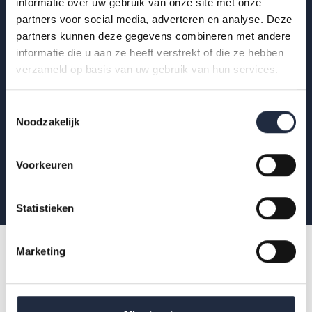
Op de hoogte blijven?
informatie over uw gebruik van onze site met onze
partners voor social media, adverteren en analyse. Deze
Krijg als eerste de nieuwste publicaties,
partners kunnen deze gegevens combineren met andere
uitnodigingen voor AZW-Clubhuisbijeenkomsten
informatie die u aan ze heeft verstrekt of die ze hebben
verzameld op basis van uw gebruik van hun services.
en meer verdieping van actuele data binnen zorg
en welzijn.
Toestemmingsselectie
Noodzakelijk
Aanmelden
Voorkeuren
Statistieken
Marketing