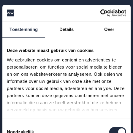
Kan ik bij AZWinfo terecht voor
aanvullende informatievragen?
Toestemming
Details
Over
Waar kan ik terecht voor persvragen?
Deze website maakt gebruik van cookies
We gebruiken cookies om content en advertenties te
personaliseren, om functies voor social media te bieden
en om ons websiteverkeer te analyseren. Ook delen we
Zie je het antwoord op jouw vraag niet?
informatie over uw gebruik van onze site met onze
partners voor social media, adverteren en analyse. Deze
partners kunnen deze gegevens combineren met andere
Contact ons
informatie die u aan ze heeft verstrekt of die ze hebben
verzameld op basis van uw gebruik van hun services.
Toestemmingsselectie
Noodzakelijk