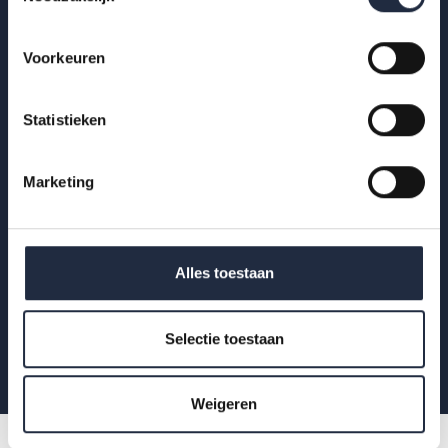
Voorkeuren
Op de hoogte blijven?
Statistieken
Krijg als eerste de nieuwste publicaties,
uitnodigingen voor AZW-Clubhuisbijeenkomsten
Marketing
en meer verdieping van actuele data binnen zorg
en welzijn.
Alles toestaan
Aanmelden
Selectie toestaan
Weigeren