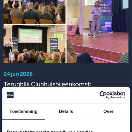
24 jun 2026
Terugblik Clubhuisbijeenkomst:
Oplossingsrichtingen voor
arbeidsmarktkrapte in zorg en welzijn
Toestemming
Details
Over
Tijdens de Clubhuisbijeenkomst van AZW op 16 juni gingen
we voorbij de analyse. Aan de hand van inspirerende
praktijkvoorbeelden verkenden we oplossin...