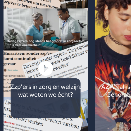
Zzp'ers in zorg en welzijn:
AZW Talks:
wat weten we écht?
Generati
w