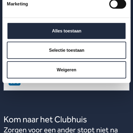
Marketing
werkelijkheid achter zzp-debat zien
De discussie over zzp’ers gaat vaak over contractvormen.
Nieuw onderzoek van AZW laat zien dat achter zzp-inzet
Alles toestaan
bredere vraagstukken schuilgaan rondom...
Selectie toestaan
Lees meer
Weigeren
Kom naar het Clubhuis
Zorgen voor een ander stopt niet na