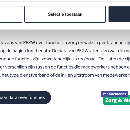
erzicht onderwerpen zelfstandigenenquête
Selectie toestaan
nctiedata
gevens van PFZW over functies in zorg en welzijn per branche zij
 op de pagina functiedata. De data van PFZW laten zien wat de m
ende functies zijn, zowel landelijk als regionaal. Ook laten de cij
f er verschillen zijn tussen de functies die medewerkers hebben 
jd, het type dienstverband of de in- en uitstroom van medewerker
naar data over functies