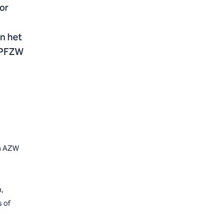
or
n het
n PFZW
ia AZW
,
 of