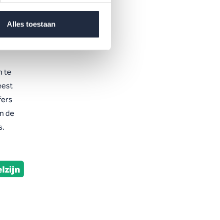
Alles toestaan
n te
eest
fers
en de
s.