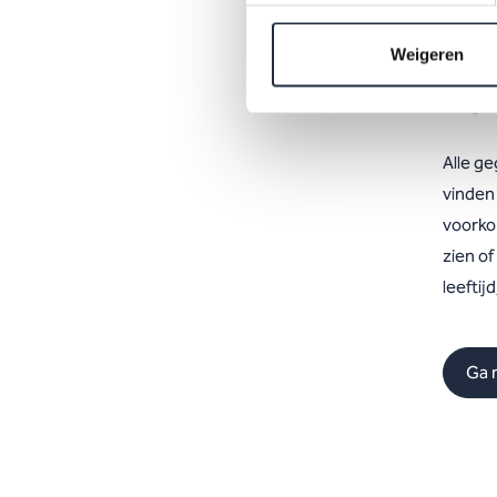
Ov
Weigeren
Fu
Alle ge
vinden
voorkom
zien o
leefti
Ga 