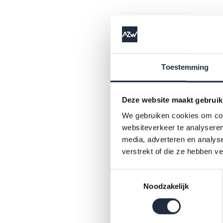
Toestemming
Onde
werk
Deze website maakt gebruik
We gebruiken cookies om cont
Twee k
websiteverkeer te analyseren
bevraa
media, adverteren en analys
verstrekt of die ze hebben v
eens i
hieron
Toestemmingsselectie
Noodzakelijk
Ov
Ov