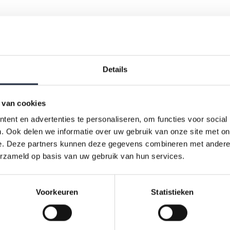
Details
rwerpen onderzoeken werknemers,
gevers en zzp’ers
 van cookies
ent en advertenties te personaliseren, om functies voor social
eer per jaar worden werknemers en werkgevers in zorg en welzi
. Ook delen we informatie over uw gebruik van onze site met on
gd over het werken in de sector. Sinds 2023 wordt deze enquête
e. Deze partners kunnen deze gegevens combineren met andere i
erzameld op basis van uw gebruik van hun services.
n de twee jaar onder zelfstandigen zonder personeel uitgevoerd. 
der de onderwerpen:
Voorkeuren
Statistieken
erzicht onderwerpen werknemersenquête (WNE)
erzicht onderwerpen werkgeversenquête (WGE)