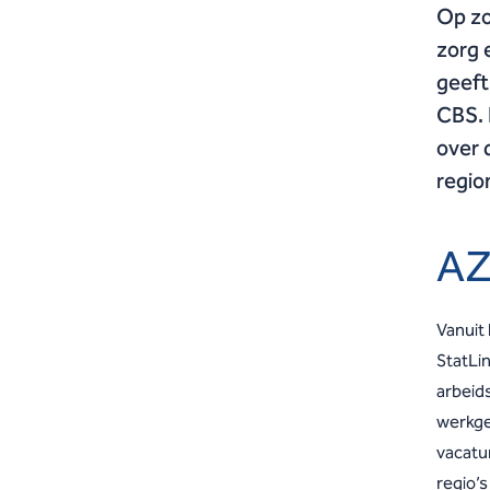
Op zo
zorg 
geeft
CBS. 
over 
regio
AZ
Vanuit
StatLin
arbeid
werkge
vacatur
regio’s