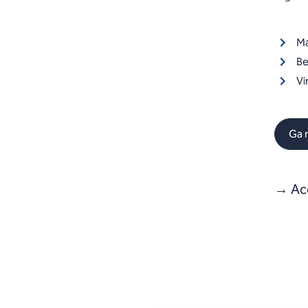
Ma
Be
Vi
Ga 
→ Ac