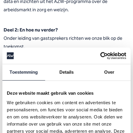
data en inzichten uit het AZW-programma over de
arbeidsmarkt in zorg en welzijn.
Deel 2: En hoe nu verder?
Onder leiding van gastsprekers richten we onze blik op de
toekomst.
René ten Bos, filosoof en hoogleraar aan de Radboud
Toestemming
Details
Over
Universiteit, voormalig Denker des Vaderlands en columnist
bij het FD, biedt een filosofische reflectie op het verhaal van
Peter Hein van Mulligen. Hij nodigt ons uit om anders te
Deze website maakt gebruik van cookies
kijken naar verandering, samenwerking en solidariteit binnen
We gebruiken cookies om content en advertenties te
zorg en welzijn. Zoals hij zegt: ‘Natuurlijk, niet weten waar
personaliseren, om functies voor social media te bieden
het heen moet is niet fijn. Maar precies weten waar het heen
en om ons websiteverkeer te analyseren. Ook delen we
informatie over uw gebruik van onze site met onze
moet omdat ons dat verteld wordt, is misschien nog veel
partners voor social media, adverteren en analyse. Deze