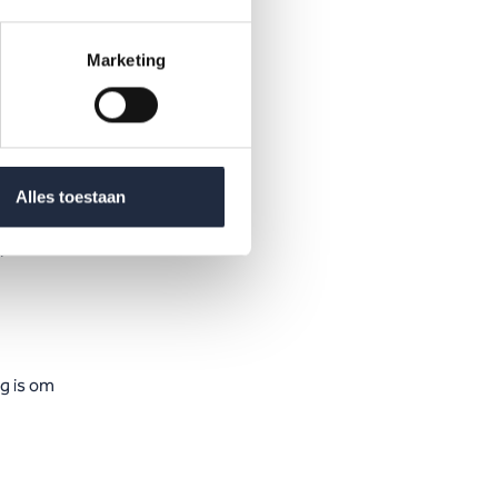
e op de
? En
Marketing
Alles toestaan
sprek
g is om