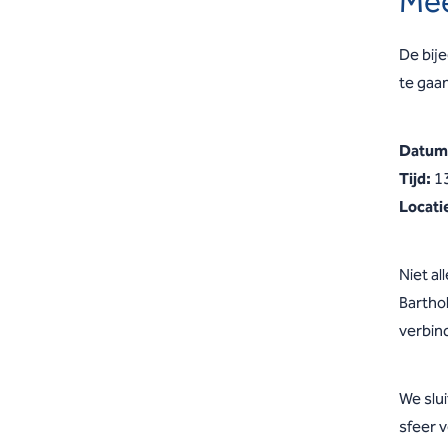
Mee
De bije
te gaa
Datum
Tijd:
13
Locati
Niet al
Bartho
verbin
We slu
sfeer v