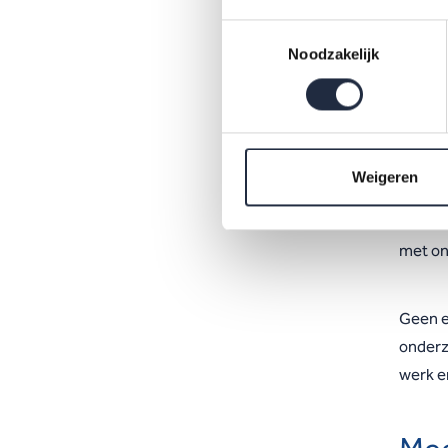
Samen 
Toestemmingsselectie
belang
Noodzakelijk
welke 
Wat
Weigeren
Je krij
mantel
met on
Geen e
onderz
werk e