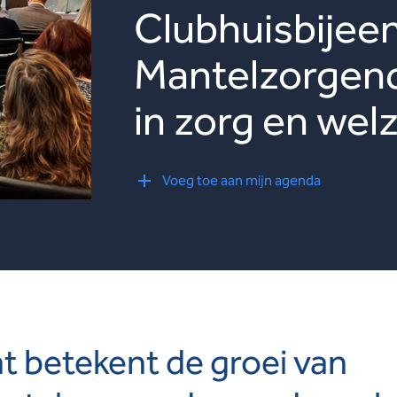
Clubhuisbijee
Mantelzorgend
in zorg en welz
Voeg toe aan mijn agenda
t betekent de groei van