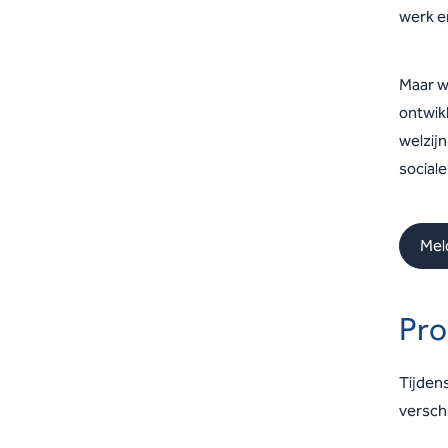
werk e
Maar w
ontwik
welzij
social
Meld
Pr
Tijden
versch