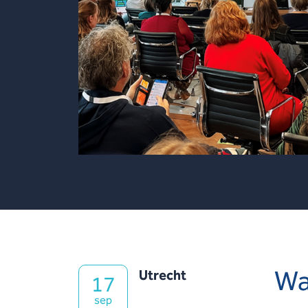
Wa
Utrecht
17
sep