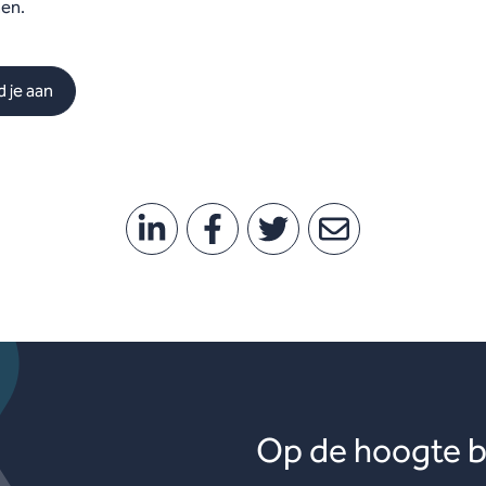
en.
 je aan
Op de hoogte bl