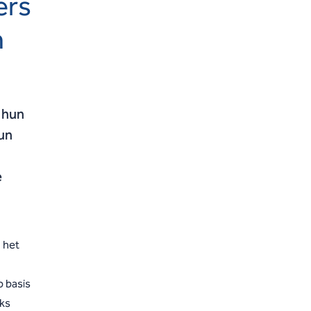
ers
n
 hun
hun
e
 het
p basis
jks