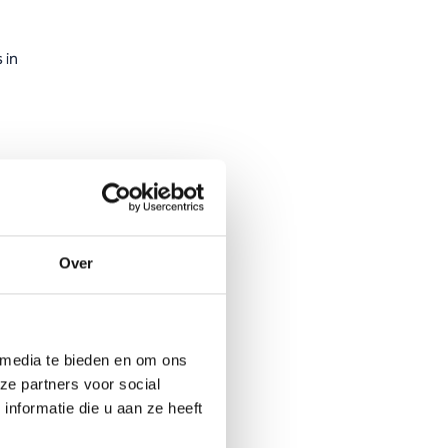
 in
ere
ijn.
Over
 en de
mma’s
 media te bieden en om ons
n
ze partners voor social
nformatie die u aan ze heeft