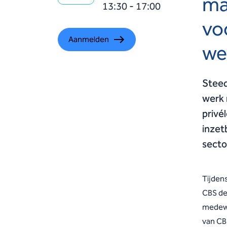
ma
13:30 - 17:00
vo
Aanmelden
we
Steed
werk 
privé
inzet
secto
Tijden
CBS de
medewe
van CB