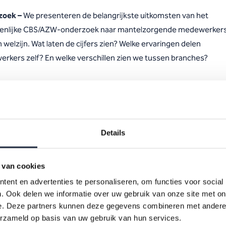
zoek –
We presenteren de belangrijkste uitkomsten van het
nlijke CBS/AZW-onderzoek naar mantelzorgende medewerkers
 welzijn. Wat laten de cijfers zien? Welke ervaringen delen
rkers zelf? En welke verschillen zien we tussen branches?
ping –
Samen plaatsen we de onderzoeksresultaten in een bred
happelijke context en gaan in op de betekenis ervan voor de
smarkt, duurzame inzetbaarheid en de toekomst van zorg en welz
Details
prek –
We gaan in gesprek over de uitkomsten van het onderzoek
 van cookies
 die daaruit voortkomen. Zo verkennen we welke inzichten, dile
ent en advertenties te personaliseren, om functies voor social
ossingsrichtingen relevant zijn voor werkgevers, medewerkers e
. Ook delen we informatie over uw gebruik van onze site met on
 partners.
e. Deze partners kunnen deze gegevens combineren met andere i
erzameld op basis van uw gebruik van hun services.