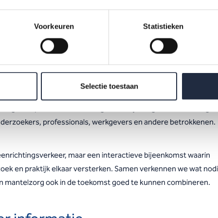
vooruit –
We sluiten de middag af met een gezamenlijke reflecti
rijkste inzichten en aanbevelingen. Welke lessen nemen we mee
Voorkeuren
Statistieken
vragen verdienen een vervolg?
 kun je verwachten?
Selectie toestaan
gt als eerste inzicht in de nieuwste onderzoeksresultaten over
zorgende professionals in zorg en welzijn en gaat hierover in ge
derzoekers, professionals, werkgevers en andere betrokkenen.
enrichtingsverkeer, maar een interactieve bijeenkomst waarin
oek en praktijk elkaar versterken. Samen verkennen we wat nodi
n mantelzorg ook in de toekomst goed te kunnen combineren.