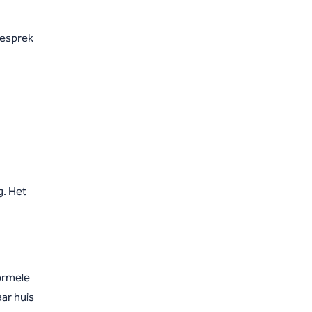
gesprek
g. Het
formele
ar huis