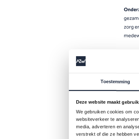
Onder
gezame
zorg en
medewe
Verdie
maatsc
arbeid
Toestemming
In ges
Deze website maakt gebruik
vragen
We gebruiken cookies om cont
en opl
websiteverkeer te analyseren
sociale
media, adverteren en analys
verstrekt of die ze hebben v