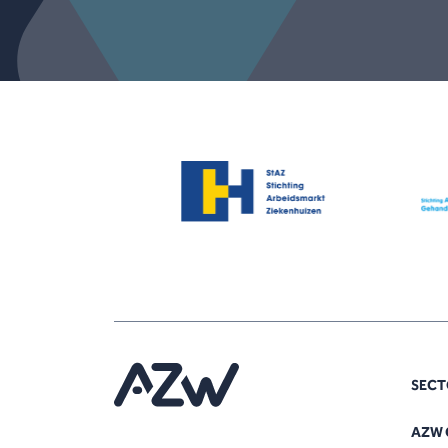
SECT
AZW 