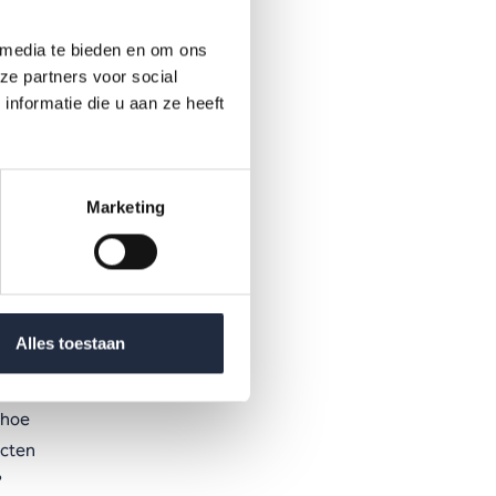
 media te bieden en om ons
ze partners voor social
ng, dat
nformatie die u aan ze heeft
Om het
ht
acht
Marketing
n
Alles toestaan
ief
 hoe
ecten
?