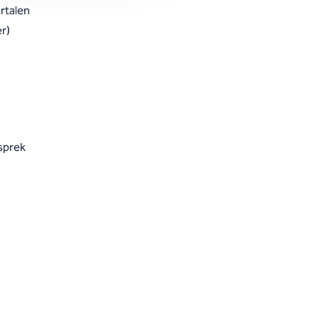
ertalen
r)
esprek