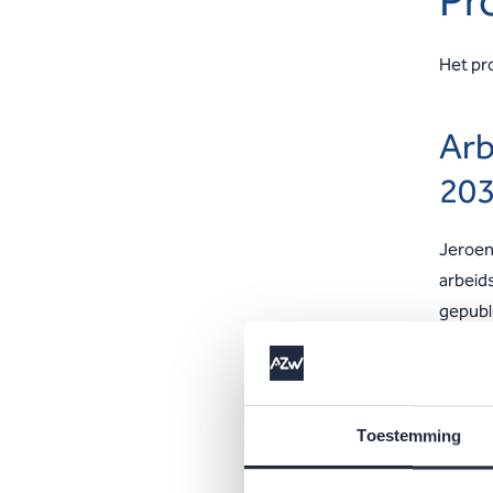
Pr
Het pr
Arb
20
Jeroen
arbeid
gepubl
loopt d
verwac
zien h
Toestemming
Toe