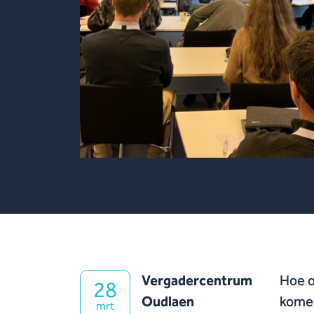
Vergadercentrum
Hoe o
28
Oudlaen
komen
mrt