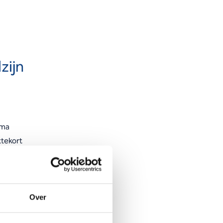
zijn
mma
ttekort
 hij
Over
op