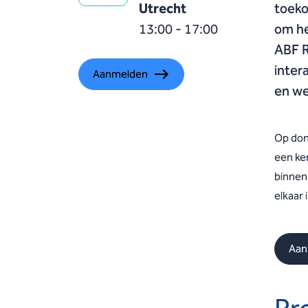
Utrecht
toeko
13:00 - 17:00
om he
ABF R
inter
Aanmelden
en we
Op don
een ke
binnen
elkaar 
Aan