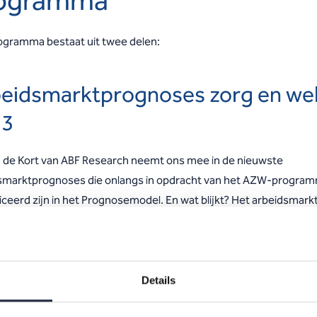
ogramma
ogramma bestaat uit twee delen:
eidsmarktprognoses zorg en wel
33
 de Kort van ABF Research neemt ons mee in de nieuwste
smarktprognoses die onlangs in opdracht van het AZW-progra
iceerd zijn in het Prognosemodel. En wat blijkt? Het arbeidsmark
e komende tien jaar nóg verder op dan in de vorige editie al werd
ht. Aan de hand van de uitkomsten van de nieuwe prognoses laat
oe het arbeidsmarkttekort zich de komende tien jaar ontwikkelt.
Details
komstscenario’s en hun impact 