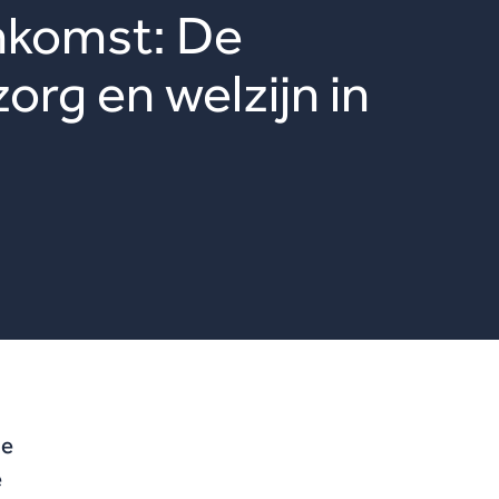
nkomst: De
org en welzijn in
de
e