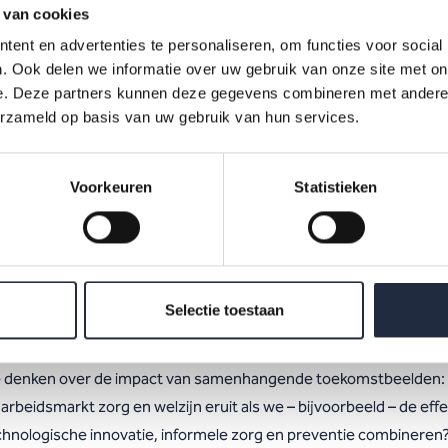
 van cookies
tekorten op arbeidsmarkt
ent en advertenties te personaliseren, om functies voor social
. Ook delen we informatie over uw gebruik van onze site met on
eidsmarkttekort in de sector zorg en welzijn is een grote uitdagi
e. Deze partners kunnen deze gegevens combineren met andere i
wel uit de nieuwste prognoses. Een simpele oplossing is er niet. 
erzameld op basis van uw gebruik van hun services.
stige arbeidsmarkttekort op te lossen moet echt anders gedac
. Onderzoeks- en adviesbureau Rebel Group ontwikkelt in opdr
Voorkeuren
Statistieken
t AZW-programma voorstelbare toekomstscenario’s die kunnen
gen aan een oplossing voor het arbeidsmarkttekort. Tijdens de
komst presenteren de onderzoekers van Rebel acht scenario’s e
ze ons mee in de voorlopige resultaten van het onderzoek.
Selectie toestaan
mers gaan daarna in groepjes uiteen. Rebel nodigt ons uit om act
 denken over de impact van samenhangende toekomstbeelden:
 arbeidsmarkt zorg en welzijn eruit als we – bijvoorbeeld – de eff
chnologische innovatie, informele zorg en preventie combineren