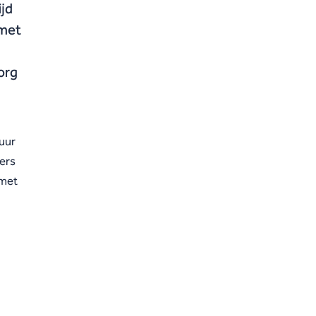
ijd
 met
org
uur
ers
 met