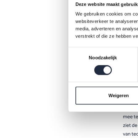
Deze website maakt gebruik
de 
We gebruiken cookies om cont
websiteverkeer te analyseren
Het arb
media, adverteren en analys
blijkt 
verstrekt of die ze hebben v
toekom
Toestemmingsselectie
worden
Noodzakelijk
van he
bijdra
bijeen
nemen 
Weigeren
Deelne
mee te
ziet de
van te