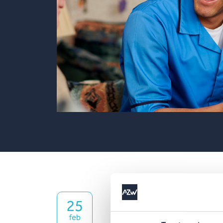
Meer in
25
feb