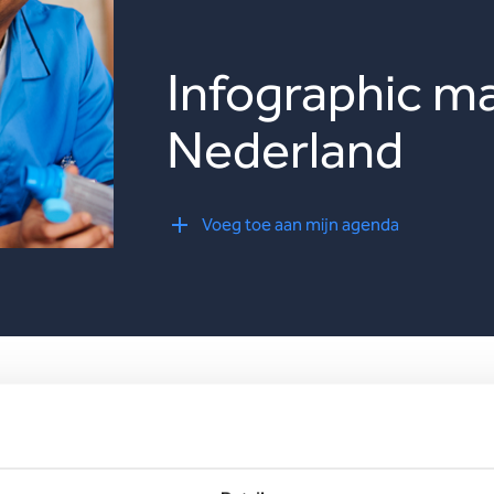
Infographic ma
Nederland
Voeg toe aan mijn agenda
formatie volgt binnenkort. Noteer de datum alvast in je agenda!