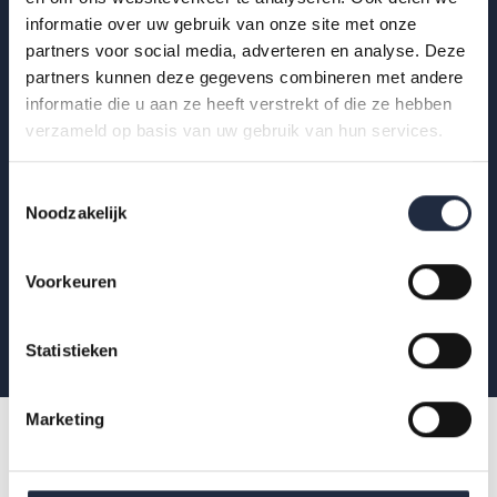
informatie over uw gebruik van onze site met onze
Op de hoogte blijven?
partners voor social media, adverteren en analyse. Deze
partners kunnen deze gegevens combineren met andere
Krijg als eerste de nieuwste publicaties,
informatie die u aan ze heeft verstrekt of die ze hebben
uitnodigingen voor AZW-Clubhuisbijeenkomsten
verzameld op basis van uw gebruik van hun services.
en meer verdieping van actuele data binnen zorg
en welzijn.
Toestemmingsselectie
Noodzakelijk
Aanmelden
Voorkeuren
Statistieken
Marketing