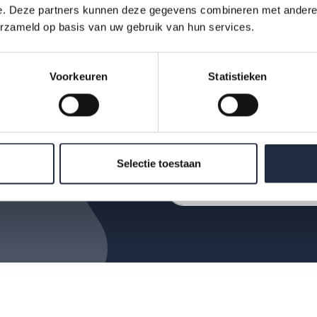
e. Deze partners kunnen deze gegevens combineren met andere i
erzameld op basis van uw gebruik van hun services.
Op de hoogte bl
Voorkeuren
Statistieken
Krijg als eerste de nieuw
AZW-Clubhuisbijeenkoms
data binnen zorg en welz
Selectie toestaan