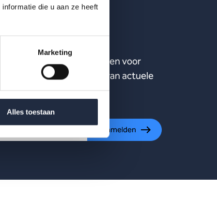
nformatie die u aan ze heeft
ijven?
Marketing
ste publicaties, uitnodigingen voor
ten en meer verdieping van actuele
ijn.
Alles toestaan
Aanmelden