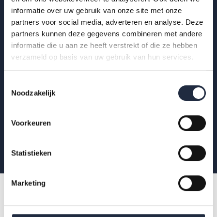
informatie over uw gebruik van onze site met onze
Op de hoogte blijven?
partners voor social media, adverteren en analyse. Deze
partners kunnen deze gegevens combineren met andere
Krijg als eerste de nieuwste publicaties,
informatie die u aan ze heeft verstrekt of die ze hebben
uitnodigingen voor AZW-Clubhuisbijeenkomsten
verzameld op basis van uw gebruik van hun services.
en meer verdieping van actuele data binnen zorg
en welzijn.
Toestemmingsselectie
Noodzakelijk
Aanmelden
Voorkeuren
Statistieken
Marketing