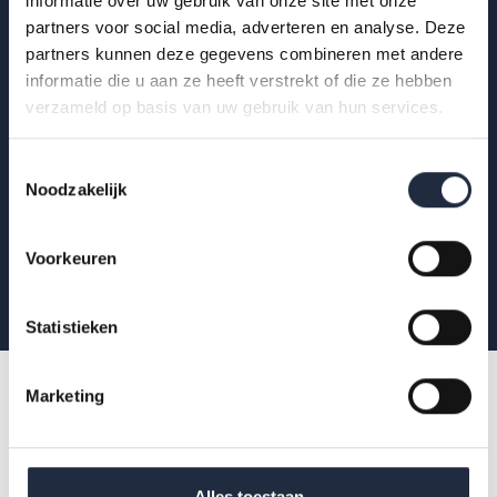
informatie over uw gebruik van onze site met onze
partners voor social media, adverteren en analyse. Deze
Krijg als eerste de nieuwste publicaties,
partners kunnen deze gegevens combineren met andere
uitnodigingen voor AZW-Clubhuisbijeenkomsten
informatie die u aan ze heeft verstrekt of die ze hebben
verzameld op basis van uw gebruik van hun services.
en meer verdieping van actuele data binnen zorg
en welzijn.
Toestemmingsselectie
Noodzakelijk
Aanmelden
Voorkeuren
Statistieken
Marketing
Alles toestaan