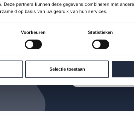
e. Deze partners kunnen deze gegevens combineren met andere i
erzameld op basis van uw gebruik van hun services.
Op de hoogte bl
Voorkeuren
Statistieken
Krijg als eerste de nieuw
AZW-Clubhuisbijeenkoms
data binnen zorg en welz
Selectie toestaan