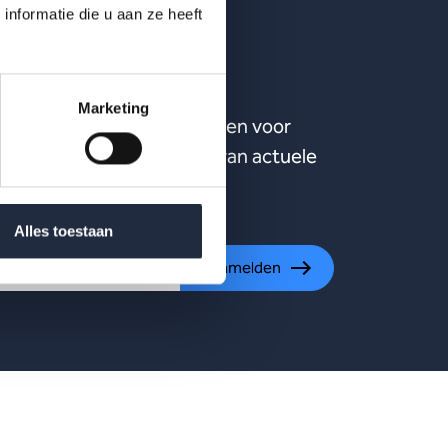
nformatie die u aan ze heeft
ijven?
Marketing
ste publicaties, uitnodigingen voor
ten en meer verdieping van actuele
ijn.
Alles toestaan
Aanmelden