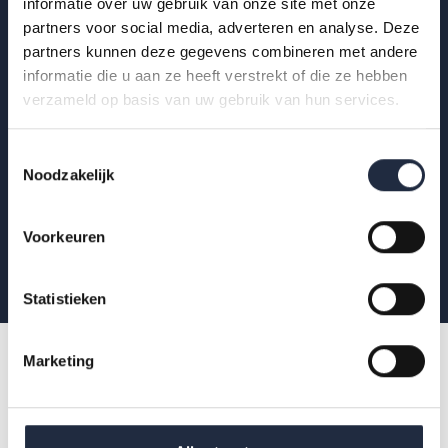
Op de hoogte blijven?
informatie over uw gebruik van onze site met onze
partners voor social media, adverteren en analyse. Deze
Krijg als eerste de nieuwste publicaties,
partners kunnen deze gegevens combineren met andere
uitnodigingen voor AZW-Clubhuisbijeenkomsten
informatie die u aan ze heeft verstrekt of die ze hebben
verzameld op basis van uw gebruik van hun services.
en meer verdieping van actuele data binnen zorg
en welzijn.
Toestemmingsselectie
Noodzakelijk
Aanmelden
Voorkeuren
Statistieken
Marketing