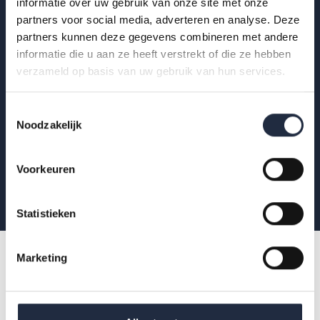
Op de hoogte blijven?
informatie over uw gebruik van onze site met onze
partners voor social media, adverteren en analyse. Deze
Krijg als eerste de nieuwste publicaties,
partners kunnen deze gegevens combineren met andere
uitnodigingen voor AZW-Clubhuisbijeenkomsten
informatie die u aan ze heeft verstrekt of die ze hebben
verzameld op basis van uw gebruik van hun services.
en meer verdieping van actuele data binnen zorg
en welzijn.
Toestemmingsselectie
Noodzakelijk
Aanmelden
Voorkeuren
Statistieken
Marketing