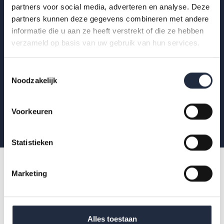
partners voor social media, adverteren en analyse. Deze
Krijg als eerste de nieuwste publicaties,
partners kunnen deze gegevens combineren met andere
uitnodigingen voor AZW-Clubhuisbijeenkomsten
informatie die u aan ze heeft verstrekt of die ze hebben
en meer verdieping van actuele data binnen zorg
verzameld op basis van uw gebruik van hun services.
en welzijn.
Toestemmingsselectie
Noodzakelijk
Aanmelden
Voorkeuren
Statistieken
Marketing
Alles toestaan