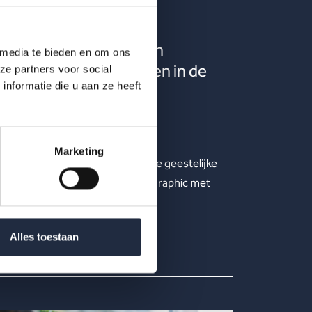
21 okt 2025
Infographic: verzuim en
 media te bieden en om ons
arbeidsomstandigheden in de
ze partners voor social
nformatie die u aan ze heeft
branche geestelijke
gezondheidszorg
Hoe ontwikkelen verzuim en
Marketing
arbeidsomstandigheden zich in de geestelijke
gezondheidszorg? Bekijk de infographic met
kerncijfers 2025.
Lees meer
Alles toestaan