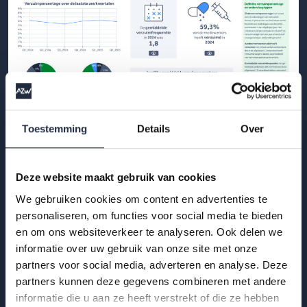
Toestemming
Details
Over
21 okt 2025
Infographic: verzuim en
Deze website maakt gebruik van cookies
arbeidsomstandigheden in de branche
We gebruiken cookies om content en advertenties te
Universitair Medische Centra
personaliseren, om functies voor social media te bieden
Hoe ontwikkelen verzuim en arbeidsomstandigheden zich in
en om ons websiteverkeer te analyseren. Ook delen we
informatie over uw gebruik van onze site met onze
de Universitair Medische Centra? Bekijk de infographic met
partners voor social media, adverteren en analyse. Deze
kerncijfers 2025.
partners kunnen deze gegevens combineren met andere
informatie die u aan ze heeft verstrekt of die ze hebben
Lees meer