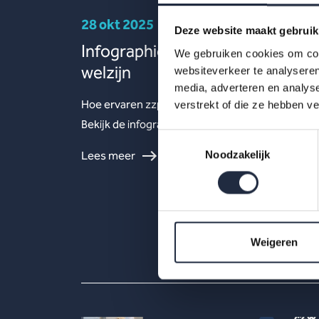
28 okt 2025
Deze website maakt gebruik
Infographic: zzp’ers in zorg en
We gebruiken cookies om cont
welzijn
websiteverkeer te analyseren
media, adverteren en analys
Hoe ervaren zzp’ers het werken in de VVT?
verstrekt of die ze hebben v
Bekijk de infographic met kerncijfers 2025.
Toestemmingsselectie
Noodzakelijk
Lees meer
Weigeren