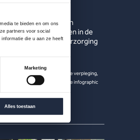
21 okt 2025
Infographic: verzuim en
 media te bieden en om ons
arbeidsomstandigheden in de
ze partners voor social
nformatie die u aan ze heeft
branche verpleging, verzorging
en thuiszorg
Hoe ontwikkelen verzuim en
Marketing
arbeidsomstandigheden zich in de verpleging,
verzorging en thuiszorg? Bekijk de infographic
met kerncijfers 2025.
Lees meer
Alles toestaan