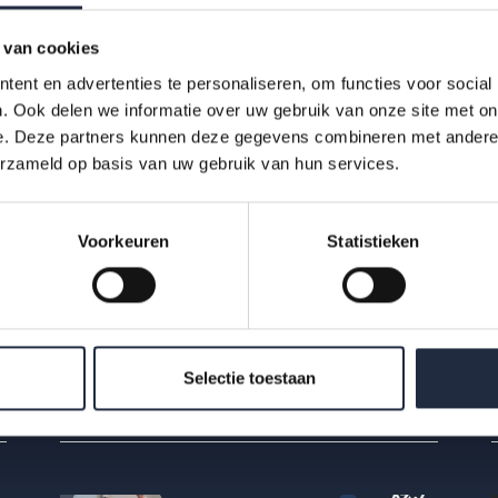
28 okt 2025
 van cookies
Werknemers- en
ent en advertenties te personaliseren, om functies voor social
werkgeversenquête 2e kwartaal
. Ook delen we informatie over uw gebruik van onze site met on
e. Deze partners kunnen deze gegevens combineren met andere i
2025 – Verpleging, verzorging en
erzameld op basis van uw gebruik van hun services.
thuiszorg
Hoe ervaren werknemers en werkgevers het
Voorkeuren
Statistieken
werken in de VVT? Bekijk de infographic met
kerncijfers Q2 2025.
Lees meer
Selectie toestaan