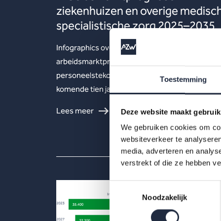
ziekenhuizen en overige medisc
specialistische zorg 2025–2035
Infographics over nieuwe
arbeidsmarktprognoses laten zien hoe de
personeelstekorten in de ziekenhuizen zich de
Toestemming
komende tien jaar ontwikkelen.
Lees meer
Deze website maakt gebruik
We gebruiken cookies om cont
websiteverkeer te analyseren
media, adverteren en analys
verstrekt of die ze hebben v
Toestemmingsselectie
Noodzakelijk