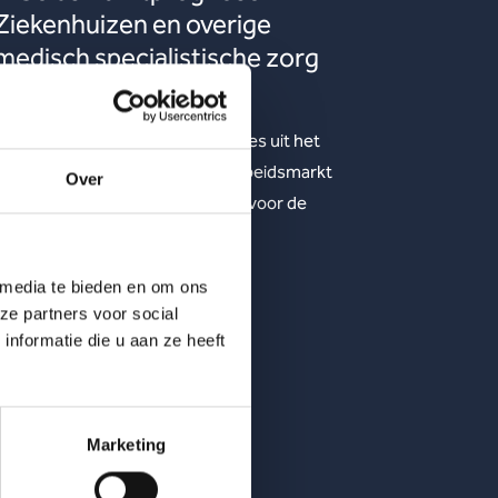
Ziekenhuizen en overige
medisch specialistische zorg
2023-2033
Factsheets over nieuwe prognoses uit het
Prognosemodel tonen hoe de arbeidsmarkt
Over
ervoor staat. Bekijk de factsheet voor de
branche ziekenhuizen.
Lees meer
 media te bieden en om ons
ze partners voor social
nformatie die u aan ze heeft
Marketing