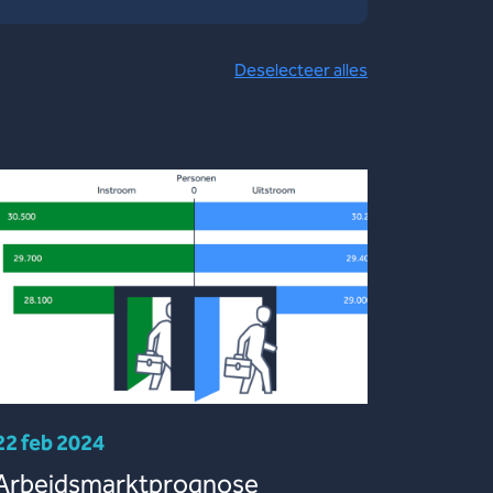
Deselecteer alles
22 feb 2024
Arbeidsmarktprognose