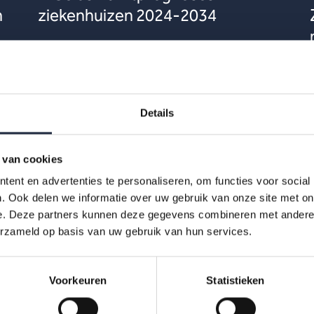
h
ziekenhuizen 2024-2034
De tekorten op de arbeidsmarkt binnen de
ziekenhuizen lopen de komende tien jaar verder
op. Dat blijkt uit de nieuwe prognoses uit het
Prognosemodel. ...
Details
Lees meer
 van cookies
ent en advertenties te personaliseren, om functies voor social
. Ook delen we informatie over uw gebruik van onze site met on
e. Deze partners kunnen deze gegevens combineren met andere i
erzameld op basis van uw gebruik van hun services.
Voorkeuren
Statistieken