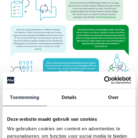
Toestemming
Details
Over
2. Vertrouwen teruggeven
Deze website maakt gebruik van cookies
Werknemers ervaren een kloof tussen hun eigen
We gebruiken cookies om content en advertenties te
personaliseren, om functies voor social media te bieden
leefwereld en de systeemwereld van hun werk.