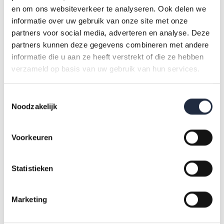
en om ons websiteverkeer te analyseren. Ook delen we
Werknemers vragen om andere, nieuwe vormen van
informatie over uw gebruik van onze site met onze
samenwerking waarin het vertrouwen weer centraal
staat.
partners voor social media, adverteren en analyse. Deze
Nieuwe vormen van samenwerking vragen
ook om korte
partners kunnen deze gegevens combineren met andere
lijntjes met zorgpartijen en andere
systeempartners en
informatie die u aan ze heeft verstrekt of die ze hebben
andere vormen van toezicht
en verantwoording.
verzameld op basis van uw gebruik van hun services.
Toestemmingsselectie
Veelgenoemde oplossingen zijn:
Noodzakelijk
Bestuurders/beleidsmakers/managers mee laten
lopen
Voorkeuren
met de werknemers op de werkvloer
Ruimte om nieuwe vormen van samenwerking
Statistieken
te
initiëren en samen continue leren wat (niet) werkt
Vanuit cliëntenperspectief reflecteren op wat nodig is
o
m passende zorg te leveren
Marketing
De verantwoording moet bijdragen aan goede zorg