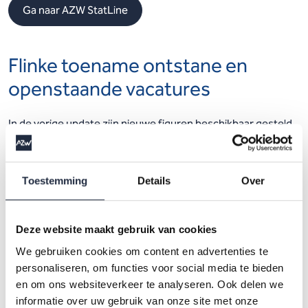
Ga naar AZW StatLine
Flinke toename ontstane en
openstaande vacatures
In de vorige update zijn nieuwe figuren beschikbaar gesteld
over het aantal ontstane en openstaande vacatures, en over
de vacaturegraad in zorg en welzijn. Als we de deze cijfers
voor het eerste kwartaal van 2022 vergelijken met 2021, dan
Toestemming
Details
Over
zien we dat er een toename is van 27 procent in het aantal
vacatures. In de branche sociaal werk is de stijging van het
Deze website maakt gebruik van cookies
aantal ontstane vacatures het grootst, namelijk 65 procent,
We gebruiken cookies om content en advertenties te
gevolgd door de kinderopvang met 59 procent. Bij de
personaliseren, om functies voor social media te bieden
branches geestelijke gezondheidszorg en jeugdzorg is de
en om ons websiteverkeer te analyseren. Ook delen we
stijging het kleinst, namelijk 7 procent in beide branches. In
informatie over uw gebruik van onze site met onze