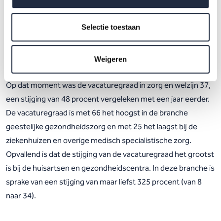
Stijging van 325 in vacaturegraad
huisartsen en gezondheidscentra
Selectie toestaan
De vacaturegraad is het aantal openstaande vacatures per
1.000 banen van werknemers. De meest recente cijfers over
Weigeren
de vacaturegraad zijn die van het vierde kwartaal van 2021.
Op dat moment was de vacaturegraad in zorg en welzijn 37,
een stijging van 48 procent vergeleken met een jaar eerder.
De vacaturegraad is met 66 het hoogst in de branche
geestelijke gezondheidszorg en met 25 het laagst bij de
ziekenhuizen en overige medisch specialistische zorg.
Opvallend is dat de stijging van de vacaturegraad het grootst
is bij de huisartsen en gezondheidscentra. In deze branche is
sprake van een stijging van maar liefst 325 procent (van 8
naar 34).