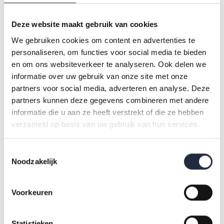
sprake van een daling in het aantal ontstane vacatures. Bij de
universitaire medische centra is het aantal ontstane
Deze website maakt gebruik van cookies
vacatures gelijk gebleven in Q1 2024 ten opzichte van Q1
We gebruiken cookies om content en advertenties te
2023.
personaliseren, om functies voor social media te bieden
en om ons websiteverkeer te analyseren. Ook delen we
informatie over uw gebruik van onze site met onze
Figuur 3. Ontstane vacatures eerste kwartaal 2023 en 2024
partners voor social media, adverteren en analyse. Deze
partners kunnen deze gegevens combineren met andere
Bij het aantal openstaande vacatures, dit is het aantal
informatie die u aan ze heeft verstrekt of die ze hebben
verzameld op basis van uw gebruik van hun services.
vacatures waar aan het eind van de periode nog geen
personeel voor gevonden is, zien we een soortgelijk beeld.
Toestemmingsselectie
Ook daar is er sprake van de grootste percentuele stijging bij
Noodzakelijk
sociaal werk (+40%) gevolgd door de geestelijke
gezondheidszorg (+26%). De sterkste daling zien we bij de
Voorkeuren
huisartsen en gezondheidscentra (-25%). Hoewel het aantal
ontstane vacatures binnen de ziekenhuizen en overige
Statistieken