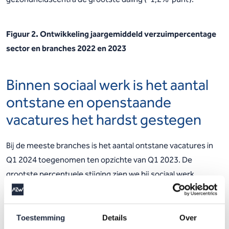
Figuur 2. Ontwikkeling jaargemiddeld verzuimpercentage
sector en branches 2022 en 2023
Binnen sociaal werk is het aantal
ontstane en openstaande
vacatures het hardst gestegen
Bij de meeste branches is het aantal ontstane vacatures in
Q1 2024 toegenomen ten opzichte van Q1 2023. De
grootste percentuele stijging zien we bij sociaal werk
(+30%). Bij de huisartsen en gezondheidscentra (-20%), de
gehandicaptenzorg (-12%), overige zorg en welzijn (-5%) en
ziekenhuizen en medische specialistische zorg (-2%) is
Toestemming
Details
Over