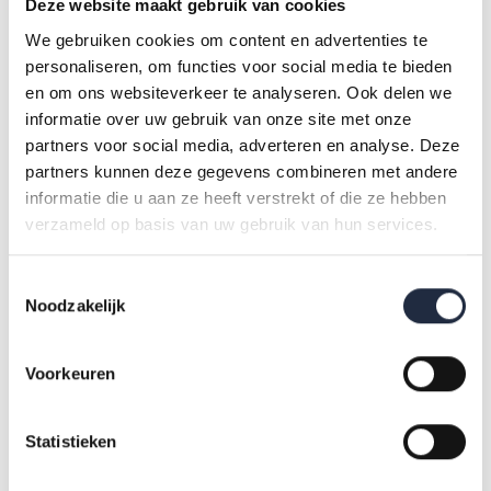
Aandeel werknemers en zzp’ers dat (zeer) tevreden is over
Deze website maakt gebruik van cookies
hun werk
(Bron: werknemers- en zzp-enquête, 2023)
We gebruiken cookies om content en advertenties te
personaliseren, om functies voor social media te bieden
en om ons websiteverkeer te analyseren. Ook delen we
informatie over uw gebruik van onze site met onze
partners voor social media, adverteren en analyse. Deze
partners kunnen deze gegevens combineren met andere
informatie die u aan ze heeft verstrekt of die ze hebben
verzameld op basis van uw gebruik van hun services.
* Zie voor branche-cijfers de tabellen in AZW-statline.
Toestemmingsselectie
Noodzakelijk
Meer weten? Kom naar de
Clubhuisbijeenkomst over zzp’ers
Voorkeuren
op 7 december
Statistieken
In mei en juni 2023 is voor de eerste keer een enquête