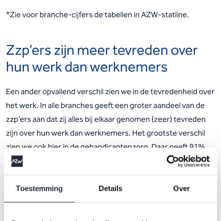
*Zie voor branche-cijfers de tabellen in AZW-statline.
Zzp’ers zijn meer tevreden over
hun werk dan werknemers
Een ander opvallend verschil zien we in de tevredenheid over
het werk. In alle branches geeft een groter aandeel van de
zzp’ers aan dat zij alles bij elkaar genomen (zeer) tevreden
zijn over hun werk dan werknemers. Het grootste verschil
zien we ook hier in de gehandicaptenzorg. Daar geeft 91%
van de zzp’ers aan (zeer) tevreden te zijn met het werk,
tegenover 69% van de werknemers. In de jeugdzorg scoren
zzp’ers het hoogste op tevredenheid (94%).
Toestemming
Details
Over