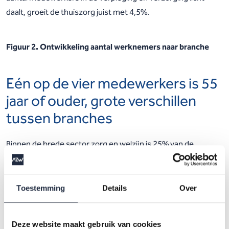
daalt, groeit de thuiszorg juist met 4,5%.
Figuur 2. Ontwikkeling aantal werknemers naar branche
Eén op de vier medewerkers is 55
jaar of ouder, grote verschillen
tussen branches
Binnen de brede sector zorg en welzijn is 25% van de
medewerkers 55 jaar of ouder, terwijl 14% jonger is dan 25
jaar. De leeftijdsverdeling verschilt sterk per branche. In de
kinderopvang (inclusief peuterspeelzaalwerk) is de helft van
Toestemming
Details
Over
de medewerkers jonger dan 35 jaar. In de jeugdzorg valt 32%
van de medewerkers in de leeftijdscategorie 25 tot 35 jaar.
Deze website maakt gebruik van cookies