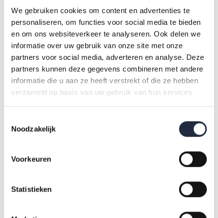
Binnen de verpleging, verzorging en thuiszorg én in de
We gebruiken cookies om content en advertenties te
subbranches afzonderlijk is het aandeel 55-plussers het
personaliseren, om functies voor social media te bieden
hoogst (32%; 32%; 33%).
en om ons websiteverkeer te analyseren. Ook delen we
informatie over uw gebruik van onze site met onze
partners voor social media, adverteren en analyse. Deze
Figuur 3. Leeftijdsverdeling naar branche
partners kunnen deze gegevens combineren met andere
informatie die u aan ze heeft verstrekt of die ze hebben
Hoogste instroom onder
verzameld op basis van uw gebruik van hun services.
medewerkers jonger dan 25 jaar
Toestemmingsselectie
Noodzakelijk
De instroom in de sector is het hoogst onder medewerkers
jonger dan 25 jaar (45%), gevolgd door de groep van 25 tot
Voorkeuren
35 jaar (22%). Dit betekent dat bijna 70% van de nieuw
ingestroomde medewerkers in Q4 2024 jonger is dan 35 jaar.
Statistieken
In branches zoals de kinderopvang (59%), verpleging,
verzorging en thuiszorg (53%), universitair medische centra