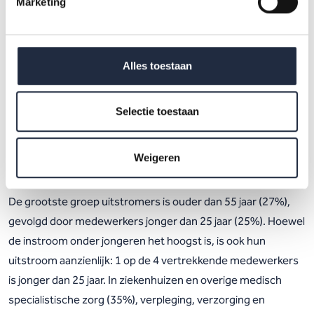
(46%) en gehandicaptenzorg (46%) ligt het aandeel jongeren
Marketing
in de instroom boven het sectorgemiddelde.
Alles toestaan
Figuur 4. Instroom naar leeftijd
Selectie toestaan
Hoogste uitstroom onder 55-
plussers, gevolgd door jongeren
Weigeren
onder 25 jaar
De grootste groep uitstromers is ouder dan 55 jaar (27%),
gevolgd door medewerkers jonger dan 25 jaar (25%). Hoewel
de instroom onder jongeren het hoogst is, is ook hun
uitstroom aanzienlijk: 1 op de 4 vertrekkende medewerkers
is jonger dan 25 jaar. In ziekenhuizen en overige medisch
specialistische zorg (35%), verpleging, verzorging en