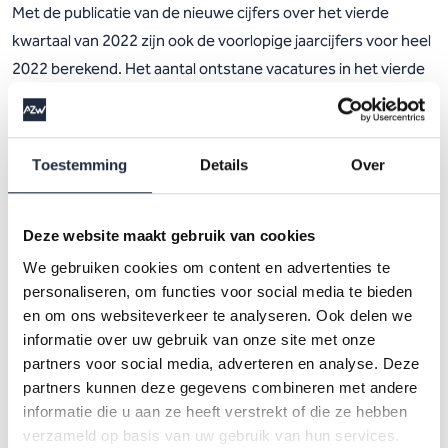
Met de publicatie van de nieuwe cijfers over het vierde
kwartaal van 2022 zijn ook de voorlopige jaarcijfers voor heel
2022 berekend. Het aantal ontstane vacatures in het vierde
kwartaal van 2022 voor alle branches bedraagt 48.950. In
2022 zijn er in totaal 215.000 vacatures ontstaan in zorg en
welzijn inclusief kinderopvang en peuterspeelzalen. In het
Toestemming
Details
Over
hele jaar 2022 stonden 7.850 meer vacatures open dan in
2021.
Deze website maakt gebruik van cookies
We gebruiken cookies om content en advertenties te
Opvallend is dat het aantal ontstane vacatures in branches in
personaliseren, om functies voor social media te bieden
het vierde kwartaal van 2022 is afgenomen ten opzichte van
en om ons websiteverkeer te analyseren. Ook delen we
het derde kwartaal. De sterkste daling zien we terug bij de
informatie over uw gebruik van onze site met onze
kinderopvang en de verpleging, verzorging en thuiszorg. In
partners voor social media, adverteren en analyse. Deze
partners kunnen deze gegevens combineren met andere
vergelijking met andere branches is het aantal openstaande
informatie die u aan ze heeft verstrekt of die ze hebben
vacatures binnen de verpleging, verzorging en thuiszorg
verzameld op basis van uw gebruik van hun services.
met 29 procent het hardst gedaald.