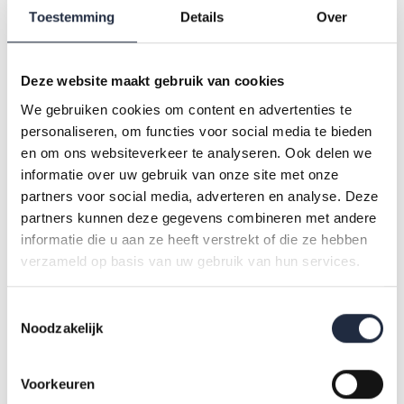
Toestemming
Details
Over
Ook de cliëntenaantallen in de wijkverpleging en voor
huishoudelijke hulp nemen hard toe. Het aantal cliënten
wijkverpleging stijgt van 593.000 tot 1.034.000. En het
Deze website maakt gebruik van cookies
arbeidsmarkttekort in de VVT stijgt van 26.000 mensen in
We gebruiken cookies om content en advertenties te
2020 naar 243.000 mensen in 2050, voornamelijk in de
personaliseren, om functies voor social media te bieden
verpleging en verzorging.
en om ons websiteverkeer te analyseren. Ook delen we
informatie over uw gebruik van onze site met onze
partners voor social media, adverteren en analyse. Deze
Verder lezen
partners kunnen deze gegevens combineren met andere
informatie die u aan ze heeft verstrekt of die ze hebben
Actiz heeft SiRM gevraagd om een vervolgonderzoek, waarin
verzameld op basis van uw gebruik van hun services.
beleidsopties zijn uitgewerkt en waarmee het
arbeidsmarkttekort kan worden gedempt. Lees
Toestemmingsselectie
Noodzakelijk
bijbehorende rapportage op de website van
Actiz
.
Voorkeuren