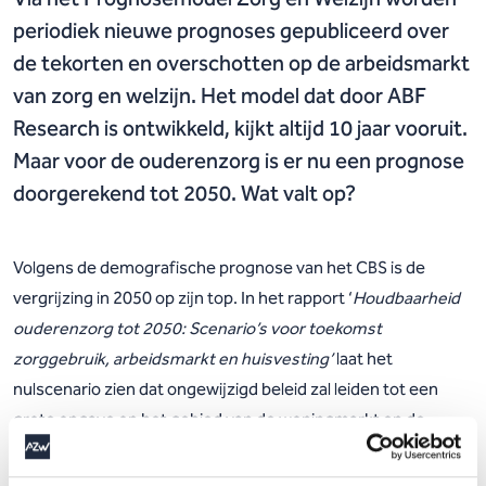
periodiek nieuwe prognoses gepubliceerd over
de tekorten en overschotten op de arbeidsmarkt
van zorg en welzijn. Het model dat door ABF
Research is ontwikkeld, kijkt altijd 10 jaar vooruit.
Maar voor de ouderenzorg is er nu een prognose
doorgerekend tot 2050. Wat valt op?
Volgens de demografische prognose van het CBS is de
vergrijzing in 2050 op zijn top. In het rapport ‘
Houdbaarheid
ouderenzorg tot 2050: Scenario’s voor toekomst
zorggebruik, arbeidsmarkt en huisvesting’
laat het
nulscenario zien dat ongewijzigd beleid zal leiden tot een
grote opgave op het gebied van de woningmarkt en de
arbeidsmarkt. Volgens het nulscenario zal het aantal
verpleeghuiscliënten tussen 2020 en 2050 verdubbelen.