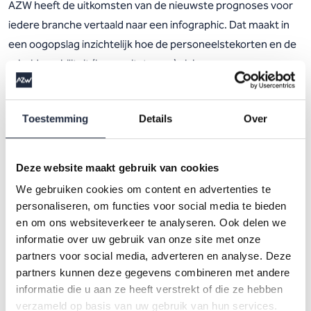
AZW heeft de uitkomsten van de nieuwste prognoses voor
iedere branche vertaald naar een infographic. Dat maakt in
een oogopslag inzichtelijk hoe de personeelstekorten en de
arbeidsmobiliteit (in- en uitstroom) zich
ontwikkelen. Benieuwd hoe de arbeidsmarkt voor jouw
branche eruitziet? Klik dan op een van onderstaande
Toestemming
Details
Over
infographics.
Deze website maakt gebruik van cookies
Infographic prognosemodel gehandicaptenzorg
Infographic prognosemodel ggz
We gebruiken cookies om content en advertenties te
personaliseren, om functies voor social media te bieden
Infographic prognosemodel huisarts
en om ons websiteverkeer te analyseren. Ook delen we
Infographic prognosemodel jeugdzorg
informatie over uw gebruik van onze site met onze
Infographic prognosemodel kinderopvang
partners voor social media, adverteren en analyse. Deze
Infographic prognosemodel sociaal werk
partners kunnen deze gegevens combineren met andere
Infographic prognosemodel thuiszorg
informatie die u aan ze heeft verstrekt of die ze hebben
Infographic prognosemodel umc
verzameld op basis van uw gebruik van hun services.