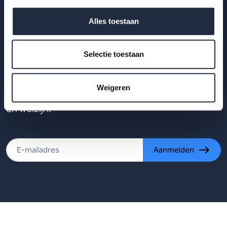
Alles toestaan
Op de hoogte blijven?
Selectie toestaan
Krijg als eerste de nieuwste publicaties,
uitnodigingen voor AZW-Clubhuisbijeenkomsten
Weigeren
en meer verdieping van actuele data binnen zorg
en welzijn.
Aanmelden