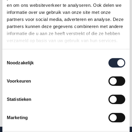
verandering van werkplek betekent even vaak uitstroom uit
en om ons websiteverkeer te analyseren. Ook delen we
de zorg en welzijn als een baanwissel binnen de sector.
informatie over uw gebruik van onze site met onze
Werkenden kunnen overstappen naar een andere branche
partners voor social media, adverteren en analyse. Deze
partners kunnen deze gegevens combineren met andere
binnen zorg en welzijn, of juist een nieuwe functie vinden
informatie die u aan ze heeft verstrekt of die ze hebben
binnen dezelfde branche. Benieuwd naar de resultaten?
verzameld op basis van uw gebruik van hun services.
Toestemmingsselectie
Lees de CBS-longread
Noodzakelijk
Voorkeuren
Statistieken
Marketing