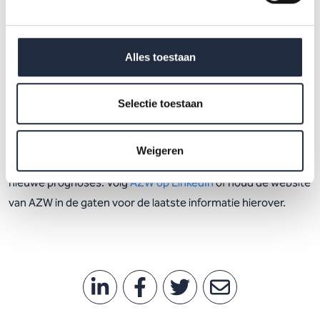
Bekijk het webinar over de scenario-editor
Alles toestaan
Binnenkort: nieuw webinar over
Selectie toestaan
het prognosemodel in 2022
Weigeren
In 2022 wordt een nieuw webinar georganiseerd over de
nieuwe prognoses. Volg
AZW op LinkedIn
of houd de website
van AZW in de gaten voor de laatste informatie hierover.