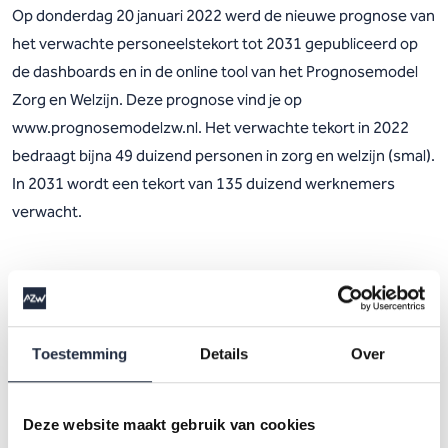
Op donderdag 20 januari 2022 werd de nieuwe prognose van
het verwachte personeelstekort tot 2031 gepubliceerd op
de dashboards en in de online tool van het Prognosemodel
Zorg en Welzijn. Deze prognose vind je op
www.prognosemodelzw.nl. Het verwachte tekort in 2022
bedraagt bijna 49 duizend personen in zorg en welzijn (smal).
In 2031 wordt een tekort van 135 duizend werknemers
verwacht.
Toegang tot de scenario-editor
De scenario-editor kun je vinden in de online tool van het
Toestemming
Details
Over
Prognosemodel Zorg en Welzijn.Had je voorheen toegang
tot de scenario-editor? Dan heb je dat nu ook bij de nieuwe
scenario-editor. Nieuwe gebruikers kunnen een account
Deze website maakt gebruik van cookies
aanvragen via het contactformulier op