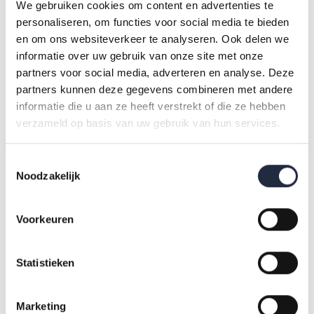
We gebruiken cookies om content en advertenties te
www.prognosemodelzw.nl
.
personaliseren, om functies voor social media te bieden
en om ons websiteverkeer te analyseren. Ook delen we
informatie over uw gebruik van onze site met onze
Wegwijs in het prognosemodel en
partners voor social media, adverteren en analyse. Deze
de scenario-editor
partners kunnen deze gegevens combineren met andere
informatie die u aan ze heeft verstrekt of die ze hebben
verzameld op basis van uw gebruik van hun services.
In de on-demand webinarreeks van AZW
[https://www.azwinfo.nl/on-demand-webinar-aan-de-slag-
Toestemmingsselectie
met-het-prognosemodel-arbeidsmarkt-zorg-en-
Noodzakelijk
welzijn/]wordt uitgelegd hoe het Prognosemodel werkt en
wat je ermee kunt doen. Ook krijg je een blik onder de
Voorkeuren
motorkap van het prognosemodel. In het derde webinar uit
deze serie legt onderzoeker René van Hulle uit hoe de
Statistieken
scenario-editor werkt. Ook krijg je de gebruikersinstructie
die je nodig hebt om een gebruikersaccount aan te vragen.
Daarmee krijg je toegang tot de online tool.
Marketing