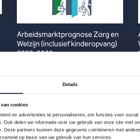
Arbeidsmarktprognose Zorg en
Welzijn (inclusief kinderopvang)
2022-2032
De tekorten op de arbeidsmarkt zijn in alle
branches van zorg en welzijn nog aanwezig. Een
serie factsheets gebaseerd op de nieuwe
Details
prognoses uit het P...
 van cookies
14 apr 2023 • Publication
ent en advertenties te personaliseren, om functies voor social
Lees meer
. Ook delen we informatie over uw gebruik van onze site met on
e. Deze partners kunnen deze gegevens combineren met andere i
erzameld op basis van uw gebruik van hun services.