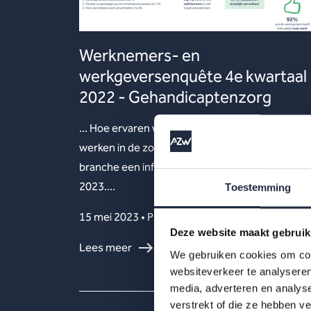
Werknemers- en
werkgeversenquête 4e kwartaal
2022 - Gehandicaptenzorg
... Hoe ervaren werknemers en werkgevers het
werken in de zorg en welzijn? AZW maakte per
branche een infographic met kerncijfers mei
2023....
Toestemming
15 mei 2023 • Publication
Deze website maakt gebruik
Lees meer
We gebruiken cookies om cont
websiteverkeer te analyseren
media, adverteren en analys
verstrekt of die ze hebben v