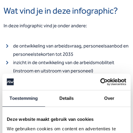
Wat vind je in deze infographic?
In deze infographic vind je onder andere:
de ontwikkeling van arbeidsvraag, personeelsaanbod en
personeelstekorten tot 2035
inzicht in de ontwikkeling van de arbeidsmobiliteit
(instroom en uitstroom van personeel)
een vergelijking tussen oude en nieuwe prognoses,
inclusief verschillen tussen scenario’s
toelichting op de verschillende scenario’s, waaronder
Toestemming
Details
Over
het Scenario Beleid
Deze website maakt gebruik van cookies
De infographic ondersteunt strategische besluitvorming en
We gebruiken cookies om content en advertenties te
helpt tijdig te anticiperen op toekomstige