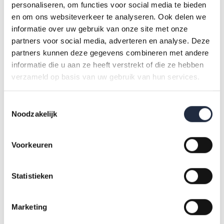
personaliseren, om functies voor social media te bieden
arbeidsmarktontwikkelingen.
en om ons websiteverkeer te analyseren. Ook delen we
informatie over uw gebruik van onze site met onze
partners voor social media, adverteren en analyse. Deze
Waarom valt het verwachte tekort
partners kunnen deze gegevens combineren met andere
hoger uit dan in eerdere
informatie die u aan ze heeft verstrekt of die ze hebben
verzameld op basis van uw gebruik van hun services.
ramingen?
Toestemmingsselectie
Het verwachte tekort in 2035 valt hoger uit dan in eerdere
Noodzakelijk
ramingen. Dit komt onder andere door een aangepaste
modellering van het arbeidsaanbod en het feit dat
Voorkeuren
zelfstandigen voor het eerst zijn meegenomen in het
prognosemodel. Daarnaast laat het Scenario Beleid een
Statistieken
groter tekort zien dan het referentiescenario, doordat hierin
beleidsmaatregelen uit verschillende akkoorden zijn
verwerkt.
Marketing