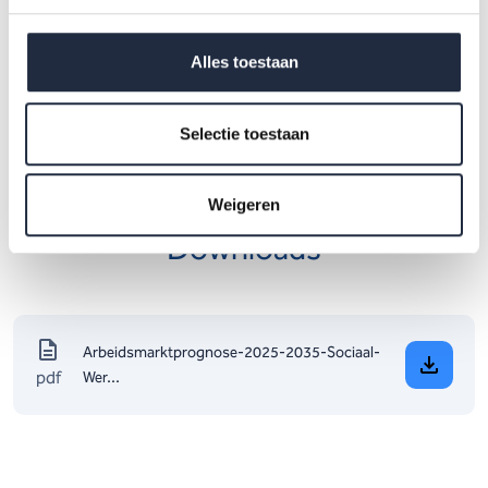
Het
Prognosemodel Zorg en Welzijn
is ontwikkeld door ABF
Alles toestaan
Research, in opdracht van het ministerie van
Volksgezondheid, Welzijn en Sport, voor de partners in AZW
en RegioPlus.
Selectie toestaan
Weigeren
Downloads
Arbeidsmarktprognose-2025-2035-Sociaal-
pdf
Wer...