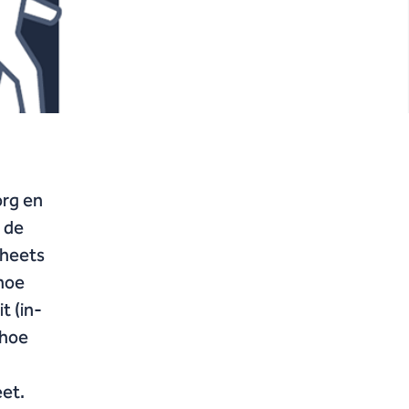
org en
t de
sheets
hoe
t (in-
 hoe
eet.