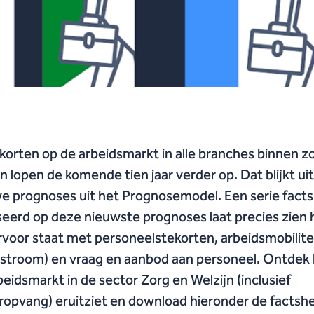
korten op de arbeidsmarkt in alle branches binnen z
jn lopen de komende tien jaar verder op. Dat blijkt ui
e prognoses uit het Prognosemodel. Een serie fact
eerd op deze nieuwste prognoses laat precies zien 
rvoor staat met personeelstekorten, arbeidsmobilitei
tstroom) en vraag en aanbod aan personeel. Ontdek
beidsmarkt in de sector Zorg en Welzijn (inclusief
ropvang) eruitziet en download hieronder de factsh