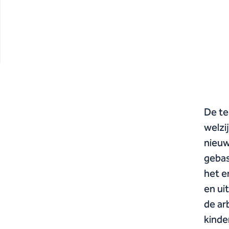
De te
welzi
nieuw
gebas
het e
en ui
de ar
kinde