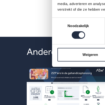
media, adverteren en analys
pdf
verstrekt of die ze hebben v
Toestemmingsselectie
Noodzakelijk
Andere publicaties
Weigeren