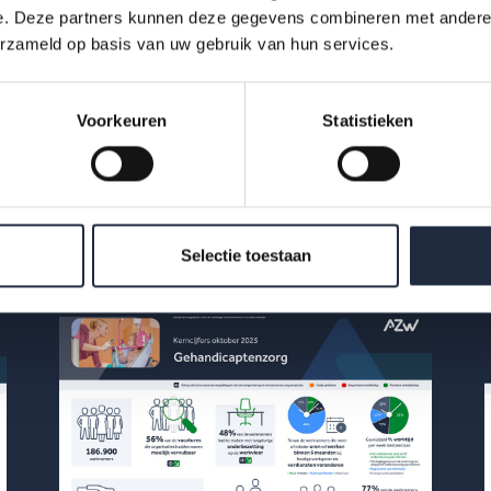
e. Deze partners kunnen deze gegevens combineren met andere i
ognosemode-203
erzameld op basis van uw gebruik van hun services.
3-ZorgWelzij...
Voorkeuren
Statistieken
Selectie toestaan