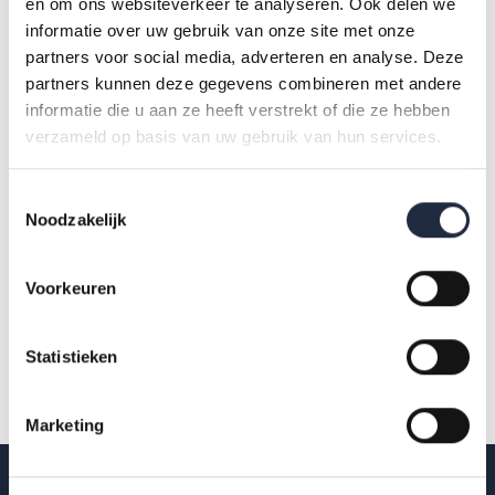
en om ons websiteverkeer te analyseren. Ook delen we
informatie over uw gebruik van onze site met onze
Downloads
partners voor social media, adverteren en analyse. Deze
partners kunnen deze gegevens combineren met andere
informatie die u aan ze heeft verstrekt of die ze hebben
verzameld op basis van uw gebruik van hun services.
AZW-infographic-Prognosemodel_2025_ver
pdf
pleg...
Toestemmingsselectie
Noodzakelijk
Voorkeuren
AZW-infographic-Prognosemodel_2025_thu
pdf
iszo...
Statistieken
Marketing