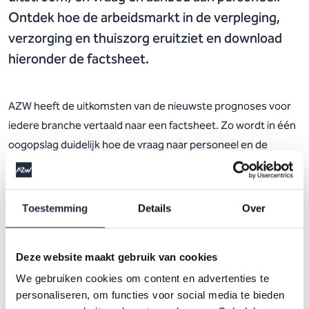
Ontdek hoe de arbeidsmarkt in de verpleging,
verzorging en thuiszorg eruitziet en download
hieronder de factsheet.
AZW heeft de uitkomsten van de nieuwste prognoses voor
iedere branche vertaald naar een factsheet. Zo wordt in één
oogopslag duidelijk hoe de vraag naar personeel en de
arbeidsmobiliteit zich ontwikkelen.
Toestemming
Details
Over
Het
Prognosemodel Zorg en Welzijn
is ontwikkeld door ABF
Research in opdracht van het ministerie van
Volksgezondheid, Welzijn en Sport voor de partners in AZW
Deze website maakt gebruik van cookies
en RegioPlus.
We gebruiken cookies om content en advertenties te
personaliseren, om functies voor social media te bieden