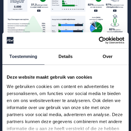
29 okt 2025
Toestemming
Details
Over
Infographic: zzp’ers in de
gehandicaptenzorg
Deze website maakt gebruik van cookies
Hoe ervaren zzp’ers het werken in de gehandicaptenzorg?
We gebruiken cookies om content en advertenties te
Bekijk de infographic met kerncijfers 2025.
personaliseren, om functies voor social media te bieden
en om ons websiteverkeer te analyseren. Ook delen we
Lees meer
informatie over uw gebruik van onze site met onze
partners voor social media, adverteren en analyse. Deze
partners kunnen deze gegevens combineren met andere
informatie die u aan ze heeft verstrekt of die ze hebben