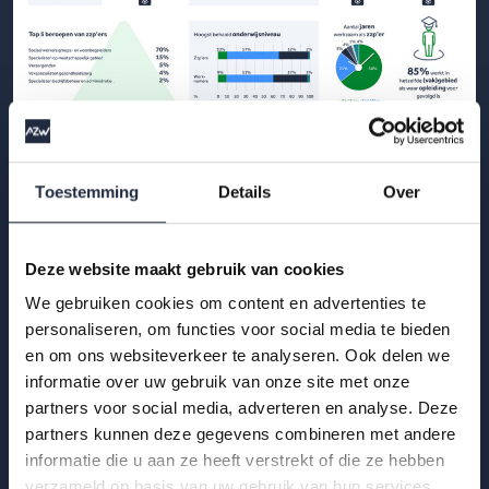
29 okt 2025
Infographic: zzp’ers in de
Toestemming
Details
Over
gehandicaptenzorg
Hoe ervaren zzp’ers het werken in de gehandicaptenzorg?
Deze website maakt gebruik van cookies
Bekijk de infographic met kerncijfers 2025.
We gebruiken cookies om content en advertenties te
personaliseren, om functies voor social media te bieden
Lees meer
en om ons websiteverkeer te analyseren. Ook delen we
informatie over uw gebruik van onze site met onze
partners voor social media, adverteren en analyse. Deze
partners kunnen deze gegevens combineren met andere
informatie die u aan ze heeft verstrekt of die ze hebben
verzameld op basis van uw gebruik van hun services.