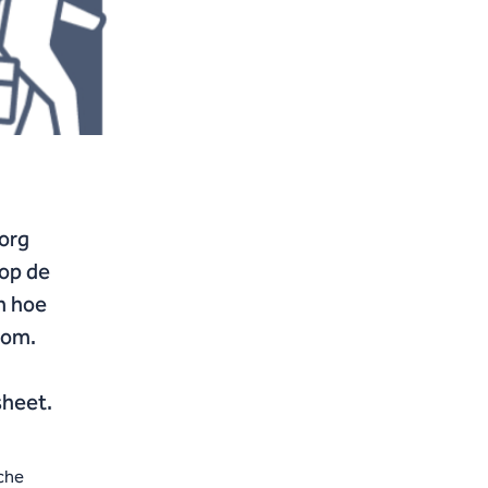
zorg
 op de
n hoe
oom.
sheet.
che