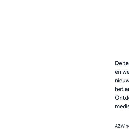
De te
en we
nieuw
het e
Ontde
medis
AZW h