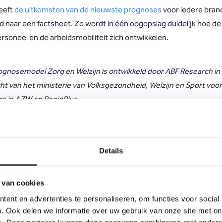
eeft
de uitkomsten van de nieuwste prognoses
voor iedere bran
d naar een factsheet. Zo wordt in één oogopslag duidelijk hoe de
rsoneel en de arbeidsmobiliteit zich ontwikkelen.
ognosemodel Zorg en Welzijn is ontwikkeld door ABF Research in
ht van het ministerie van Volksgezondheid, Welzijn en Sport voor
rs in AZW en RegioPlus.
Downloads
Details
 van cookies
ent en advertenties te personaliseren, om functies voor social
azw-infographic-
. Ook delen we informatie over uw gebruik van onze site met on
prognosemodel-2