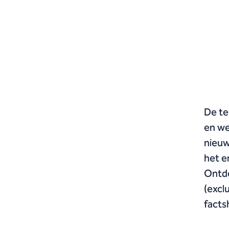
De te
en we
nieuw
het e
Ontde
(excl
facts