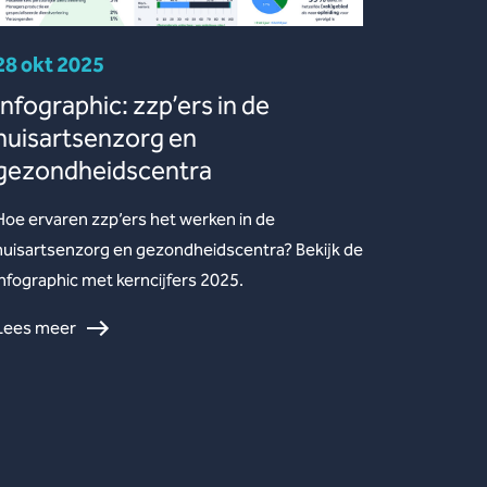
28 okt 2025
Infographic: zzp’ers in de
huisartsenzorg en
gezondheidscentra
Hoe ervaren zzp’ers het werken in de
huisartsenzorg en gezondheidscentra? Bekijk de
infographic met kerncijfers 2025.
Lees meer