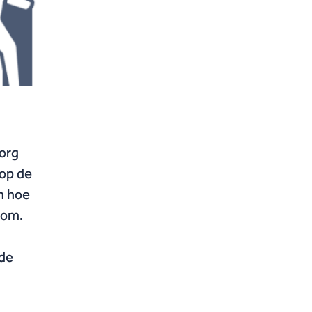
zorg
 op de
n hoe
oom.
 de