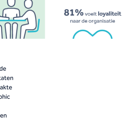
 de
ltaten
aakte
phic
 en