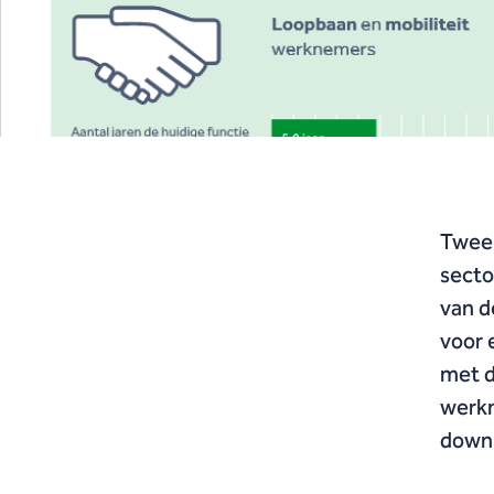
Twee 
secto
van d
voor 
met d
werkn
downl