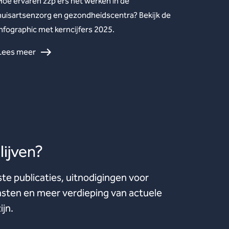
Hoe ervaren zzp’ers het werken in de
huisartsenzorg en gezondheidscentra? Bekijk de
infographic met kerncijfers 2025.
Lees meer
ijven?
ste publicaties, uitnodigingen voor
ten en meer verdieping van actuele
ijn.