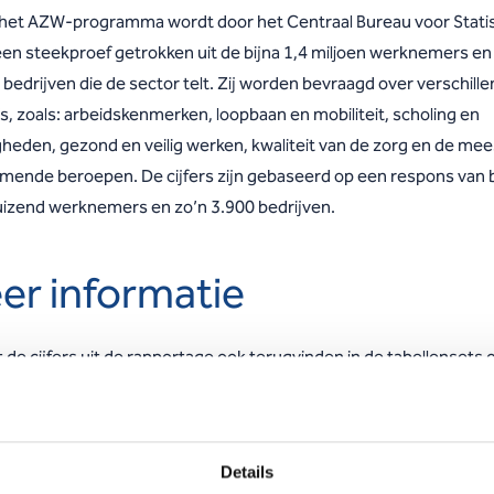
 het AZW-programma wordt door het Centraal Bureau voor Statis
een steekproef getrokken uit de bijna 1,4 miljoen werknemers en
bedrijven die de sector telt. Zij worden bevraagd over verschill
s, zoals: arbeidskenmerken, loopbaan en mobiliteit, scholing en
gheden, gezond en veilig werken, kwaliteit van de zorg en de mee
mende beroepen. De cijfers zijn gebaseerd op een respons van b
uizend werknemers en zo’n 3.900 bedrijven.
er informatie
 de cijfers uit de rapportage ook terugvinden in de tabellensets 
e van het CBS:
e
kijk de uitkomsten van de werknemersenquête – 2
kwartaal 20
Details
e
kijk de uitkomsten van de werkgeversenquête – 2
kwartaal 202