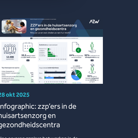
28 okt 2025
Infographic: zzp’ers in de
huisartsenzorg en
gezondheidscentra