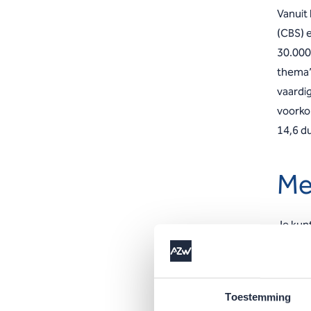
Vanuit
(CBS) 
30.000 
thema’
vaardi
voorko
14,6 d
Me
Je kunt
websit
Be
Toestemming
Be