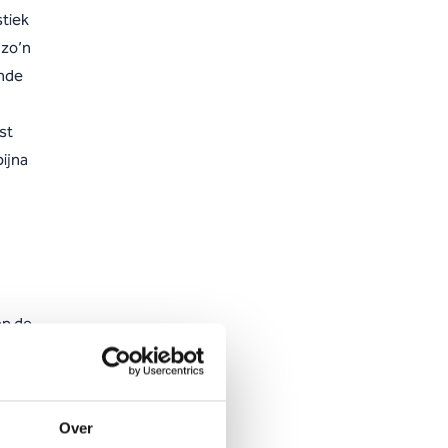
tiek
 zo’n
ende
st
ijna
op de
22
Over
2