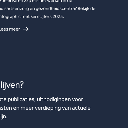
Hoe ervaren zzp’ers het werken in de
huisartsenzorg en gezondheidscentra? Bekijk de
infographic met kerncijfers 2025.
Lees meer
ijven?
ste publicaties, uitnodigingen voor
ten en meer verdieping van actuele
ijn.