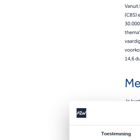
Vanuit
(CBS) 
30.000 
thema’
vaardi
voorko
14,6 d
Me
Je kunt
websit
Be
Toestemming
Be