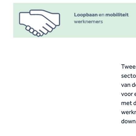
Twee 
secto
van d
voor 
met d
werkn
downl