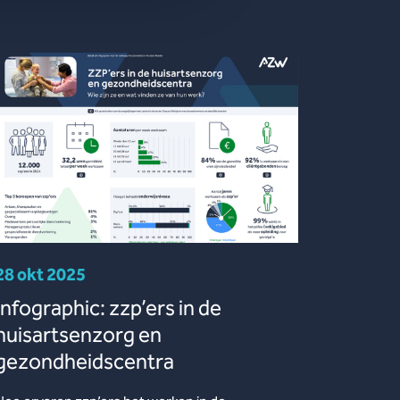
28 okt 2025
Infographic: zzp’ers in de
huisartsenzorg en
gezondheidscentra