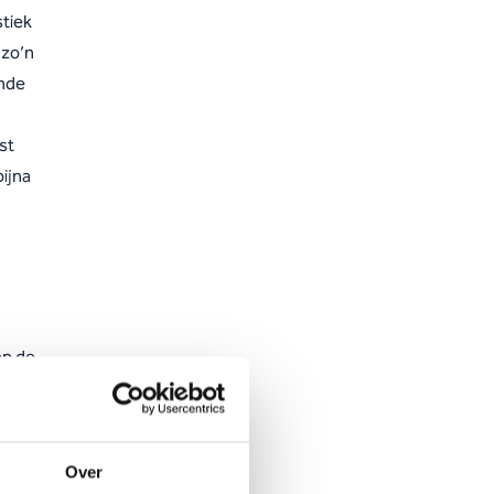
tiek
 zo’n
ende
st
ijna
op de
22
Over
2