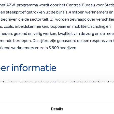
 het AZW-programma wordt door het Centraal Bureau voor Statis
een steekproef getrokken uit de bijna 1,4 miljoen werknemers en
bedrijven die de sector telt. Zij worden bevraagd over verschill
s, zoals: arbeidskenmerken, loopbaan en mobiliteit, scholing en
gheden, gezond en veilig werken, kwaliteit van de zorg en de mee
mende beroepen. De cijfers zijn gebaseerd op een respons van b
uizend werknemers en zo’n 3.900 bedrijven.
er informatie
 de cijfers uit de rapportage ook terugvinden in de tabellensets 
e van het CBS:
e
kijk de uitkomsten van de werknemersenquête – 2
kwartaal 20
Details
e
kijk de uitkomsten van de werkgeversenquête – 2
kwartaal 202