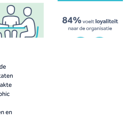
 de
ltaten
aakte
phic
en en