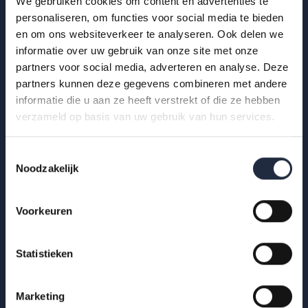
We gebruiken cookies om content en advertenties te
29 okt 2025
personaliseren, om functies voor social media te bieden
en om ons websiteverkeer te analyseren. Ook delen we
Infographic: zzp’ers in de
informatie over uw gebruik van onze site met onze
gehandicaptenzorg
partners voor social media, adverteren en analyse. Deze
partners kunnen deze gegevens combineren met andere
Hoe ervaren zzp’ers het werken in de gehandicaptenzorg?
informatie die u aan ze heeft verstrekt of die ze hebben
Bekijk de infographic met kerncijfers 2025.
verzameld op basis van uw gebruik van hun services.
Lees meer
Toestemmingsselectie
Noodzakelijk
Voorkeuren
Statistieken
Marketing