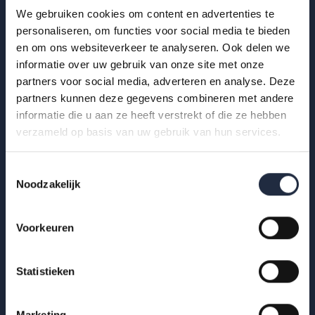
We gebruiken cookies om content en advertenties te
personaliseren, om functies voor social media te bieden
29 okt 2025
en om ons websiteverkeer te analyseren. Ook delen we
informatie over uw gebruik van onze site met onze
Infographic: zzp’ers in de
partners voor social media, adverteren en analyse. Deze
gehandicaptenzorg
partners kunnen deze gegevens combineren met andere
informatie die u aan ze heeft verstrekt of die ze hebben
Hoe ervaren zzp’ers het werken in de gehandicaptenzorg?
verzameld op basis van uw gebruik van hun services.
Bekijk de infographic met kerncijfers 2025.
Lees meer
Toestemmingsselectie
Noodzakelijk
Voorkeuren
Statistieken
Marketing