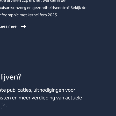
Hoe ervaren zzp’ers het werken in de
huisartsenzorg en gezondheidscentra? Bekijk de
infographic met kerncijfers 2025.
Lees meer
ijven?
ste publicaties, uitnodigingen voor
ten en meer verdieping van actuele
ijn.