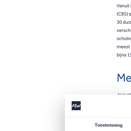
Vanuit
(CBS) 
30 duiz
versch
scholin
meest 
bijna 
Me
Je kunt
websit
Be
Toestemming
Be