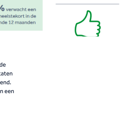
 de
ltaten
kend.
jn een