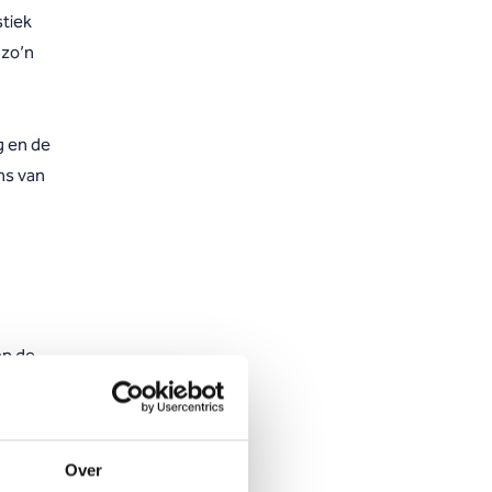
tiek
 zo’n
,
g en de
ns van
op de
22
Over
2