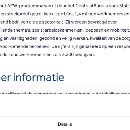
 het AZW-programma wordt door het Centraal Bureau voor Statis
een steekproef getrokken uit de bijna 1,4 miljoen werknemers en
end bedrijven die de sector telt. Zij worden bevraagd over
illende thema’s, zoals: arbeidskenmerken, loopbaan en mobiliteit
g en vaardigheden, gezond en veilig werken, kwaliteit van de zor
voorkomende beroepen. De cijfers zijn gebaseerd op een respo
15 duizend werknemers en zo’n 3.200 bedrijven.
er informatie
 de cijfers uit de rapportage ook terugvinden in de tabellensets 
e van het CBS:
e
kijk de uitkomsten van de werknemersenquête – 4
kwartaal 20
Details
e
kijk de uitkomsten van de werkgeversenquête – 4
kwartaal 202