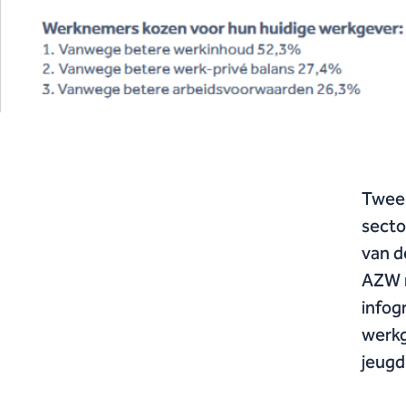
Twee 
secto
van d
AZW m
infog
werkg
jeugd