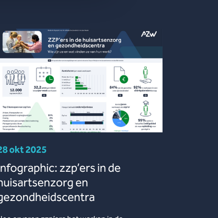
28 okt 2025
Infographic: zzp’ers in de
huisartsenzorg en
gezondheidscentra