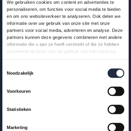
We gebruiken cookies om content en advertenties te
personaliseren, om functies voor social media te bieden
29 okt 2025
en om ons websiteverkeer te analyseren. Ook delen we
Infographic: zzp’ers in de
informatie over uw gebruik van onze site met onze
gehandicaptenzorg
partners voor social media, adverteren en analyse. Deze
partners kunnen deze gegevens combineren met andere
Hoe ervaren zzp’ers het werken in de gehandicaptenzorg?
informatie die u aan ze heeft verstrekt of die ze hebben
Bekijk de infographic met kerncijfers 2025.
verzameld op basis van uw gebruik van hun services.
Lees meer
Toestemmingsselectie
Noodzakelijk
Voorkeuren
Statistieken
Marketing