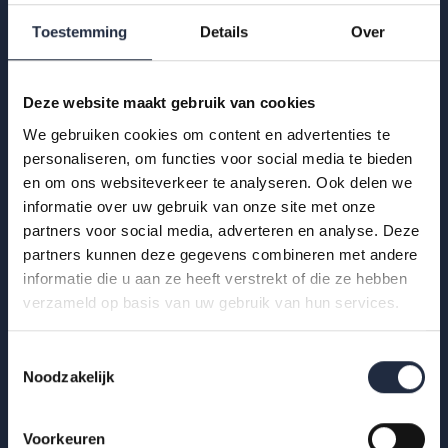
Toestemming
Details
Over
Deze website maakt gebruik van cookies
We gebruiken cookies om content en advertenties te
personaliseren, om functies voor social media te bieden
en om ons websiteverkeer te analyseren. Ook delen we
informatie over uw gebruik van onze site met onze
partners voor social media, adverteren en analyse. Deze
partners kunnen deze gegevens combineren met andere
informatie die u aan ze heeft verstrekt of die ze hebben
29 okt 2025
verzameld op basis van uw gebruik van hun services.
Infographic: zzp’ers in de
gehandicaptenzorg
Toestemmingsselectie
Noodzakelijk
Hoe ervaren zzp’ers het werken in de gehandicaptenzorg?
Bekijk de infographic met kerncijfers 2025.
Voorkeuren