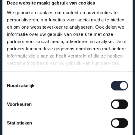
Deze website maakt gebruik van cookies
We gebruiken cookies om content en advertenties te
personaliseren, om functies voor social media te bieden
en om ons websiteverkeer te analyseren. Ook delen we
29 okt 2025
informatie over uw gebruik van onze site met onze
partners voor social media, adverteren en analyse. Deze
Infographic: zzp’ers in de
partners kunnen deze gegevens combineren met andere
gehandicaptenzorg
informatie die u aan ze heeft verstrekt of die ze hebben
verzameld op basis van uw gebruik van hun services.
Hoe ervaren zzp’ers het werken in de gehandicaptenzorg?
Bekijk de infographic met kerncijfers 2025.
Toestemmingsselectie
Lees meer
Noodzakelijk
Voorkeuren
Statistieken