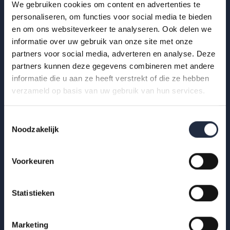
We gebruiken cookies om content en advertenties te
personaliseren, om functies voor social media te bieden
29 okt 2025
en om ons websiteverkeer te analyseren. Ook delen we
Infographic: zzp’ers in de
informatie over uw gebruik van onze site met onze
gehandicaptenzorg
partners voor social media, adverteren en analyse. Deze
partners kunnen deze gegevens combineren met andere
Hoe ervaren zzp’ers het werken in de gehandicaptenzorg?
informatie die u aan ze heeft verstrekt of die ze hebben
Bekijk de infographic met kerncijfers 2025.
verzameld op basis van uw gebruik van hun services.
Lees meer
Toestemmingsselectie
Noodzakelijk
Voorkeuren
Statistieken
Marketing