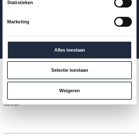
en welzijn.
Statistieken
Marketing
Aanmelden
Alles toestaan
Selectie toestaan
Weigeren