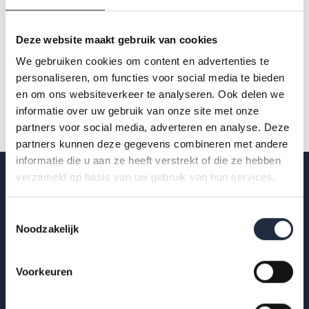
Deze website maakt gebruik van cookies
22124-azw-infographic-overzicht-2022-6.p
We gebruiken cookies om content en advertenties te
pdf
df
personaliseren, om functies voor social media te bieden
en om ons websiteverkeer te analyseren. Ook delen we
informatie over uw gebruik van onze site met onze
partners voor social media, adverteren en analyse. Deze
partners kunnen deze gegevens combineren met andere
informatie die u aan ze heeft verstrekt of die ze hebben
verzameld op basis van uw gebruik van hun services.
Op de hoogte blijven?
Toestemmingsselectie
Noodzakelijk
Krijg als eerste de nieuwste publicaties,
uitnodigingen voor AZW-Clubhuisbijeenkomsten
Voorkeuren
en meer verdieping van actuele data binnen zorg