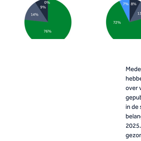
Medew
hebbe
over 
gepub
in de
belan
2025.
gezon