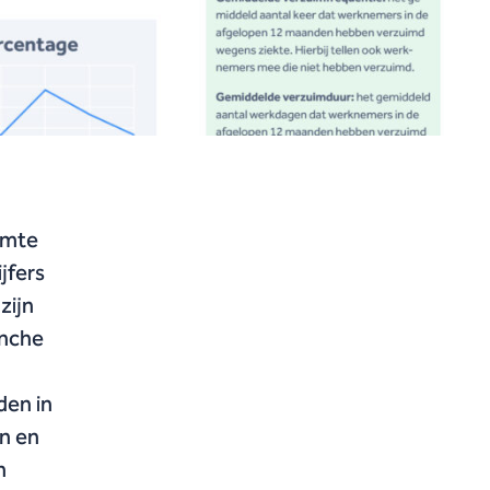
imte
jfers
zijn
anche
den in
en en
n