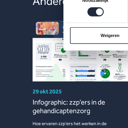
Andere publicaties
Noodzakelijk
Weigeren
29 okt 2025
Infographic: zzp’ers in de
gehandicaptenzorg
Hoe ervaren zzp’ers het werken in de