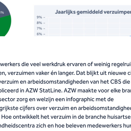
erkers die veel werkdruk ervaren of weinig regelru
n, verzuimen vaker én langer. Dat blijkt uit nieuwe ci
verzuim en arbeidsomstandigheden van het CBS die 
liceerd in AZW StatLine. AZW maakte voor elke br
 sector zorg en welzijn een infographic met de
grijkste cijfers over verzuim en arbeidsomstandighe
 Hoe ontwikkelt het verzuim in de branche huisarts
dheidscentra zich en hoe beleven medewerkers hu