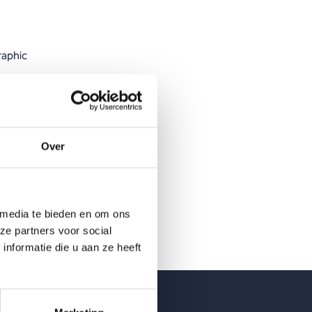
raphic
d,
eld en
Over
zuim.
 media te bieden en om ons
ze partners voor social
nformatie die u aan ze heeft