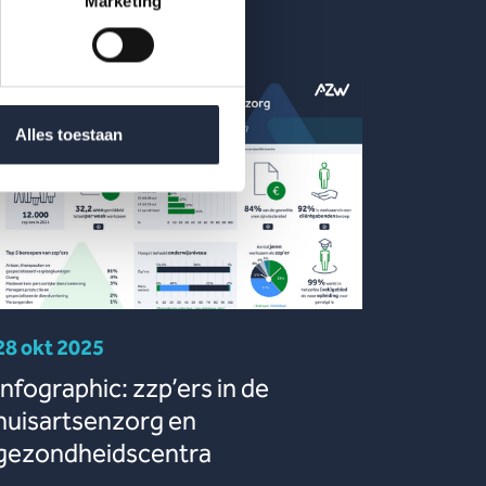
Marketing
Alles toestaan
28 okt 2025
Infographic: zzp’ers in de
huisartsenzorg en
gezondheidscentra