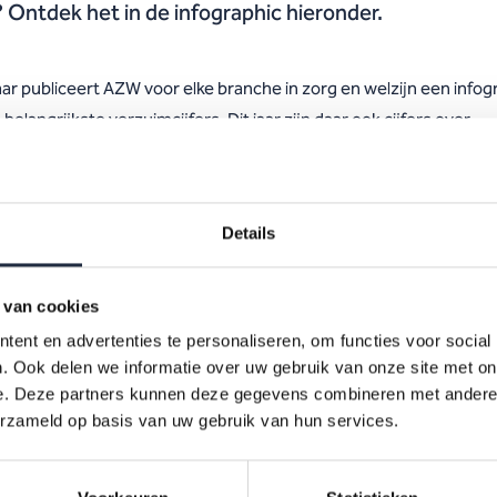
 Ontdek het in de infographic hieronder.
aar publiceert AZW voor elke branche in zorg en welzijn een infog
belangrijkste verzuimcijfers. Dit jaar zijn daar ook cijfers over
somstandigheden aan toegevoegd met thema’s als betrokkenhei
uk en tevredenheid. In één oogopslag zie je hoe het
mpercentage zich over de afgelopen zes kwartalen heeft ontwikk
Details
verbanden er zijn tussen werkdruk, regelruimte en langdurig ver
 van cookies
Infographic verzuim en arbeidsomstandigheden huisartsen en
ent en advertenties te personaliseren, om functies voor social
gezondheidscentra 2025
. Ook delen we informatie over uw gebruik van onze site met on
e. Deze partners kunnen deze gegevens combineren met andere i
erzameld op basis van uw gebruik van hun services.