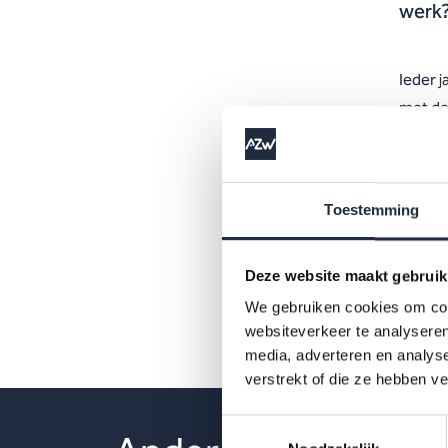
werk?
Ieder j
met de 
arbeid
werkdr
verzui
Toestemming
welke 
Deze website maakt gebruik
We gebruiken cookies om cont
websiteverkeer te analyseren
media, adverteren en analys
verstrekt of die ze hebben v
Toestemmingsselectie